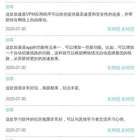
游客
这款加速器VPM应用程序可以给你提供最高速度和安全性的连接，并帮
助你在网络上自由移动。
2025-07-30
支持
[0]
反对
[0]
游客
这款加速器app的功能有点单一，可以增加一些新功能。比如，可以增加
一个自动切换线路的功能，这样就可以根据网络情况自动选择最优的线
路，从而获得更好的加速效果。
2025-07-30
支持
[0]
反对
[0]
游客
这款游戏非常好玩，画面精美，玩法丰富。
2025-07-30
支持
[0]
反对
[0]
游客
这款学习软件的社区氛围非常好，可以与其他学习者交流学习心得。
2025-07-30
支持
[0]
反对
[0]