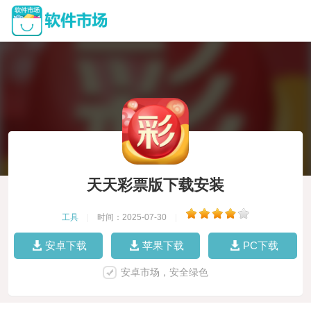
天天彩票版下载安装
工具
|
时间：2025-07-30
|
安卓下载
苹果下载
PC下载
安卓市场，安全绿色