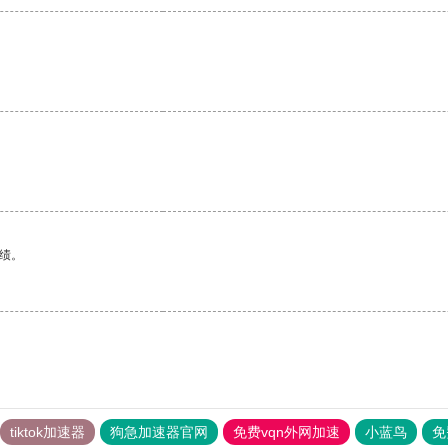
绩。
tiktok加速器
狗急加速器官网
免费vqn外网加速
小蓝鸟
免