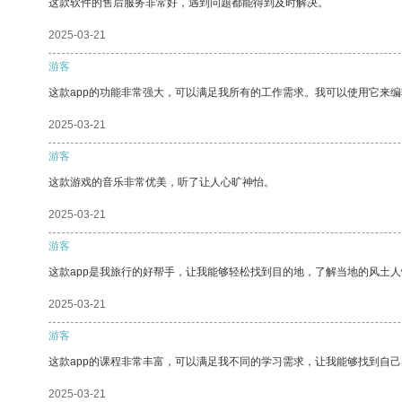
这款软件的售后服务非常好，遇到问题都能得到及时解决。
2025-03-21
游客
这款app的功能非常强大，可以满足我所有的工作需求。我可以使用它来
2025-03-21
游客
这款游戏的音乐非常优美，听了让人心旷神怡。
2025-03-21
游客
这款app是我旅行的好帮手，让我能够轻松找到目的地，了解当地的风土人
2025-03-21
游客
这款app的课程非常丰富，可以满足我不同的学习需求，让我能够找到自
2025-03-21