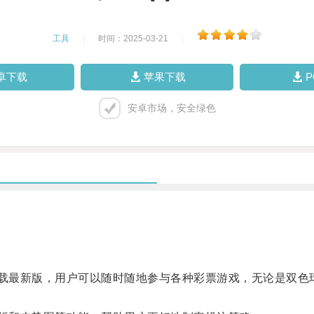
工具
|
时间：2025-03-21
|
卓下载
苹果下载
安卓市场，安全绿色
载最新版，用户可以随时随地参与各种彩票游戏，无论是双色