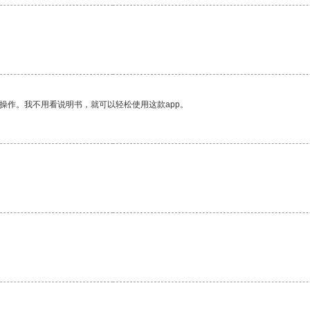
操作。我不用看说明书，就可以轻松使用这款app。