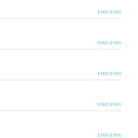
支持
[0]
反对
[0]
支持
[0]
反对
[0]
支持
[0]
反对
[0]
支持
[0]
反对
[0]
支持
[0]
反对
[0]