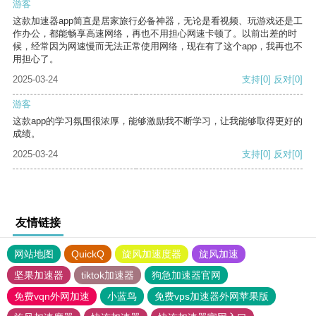
游客
这款加速器app简直是居家旅行必备神器，无论是看视频、玩游戏还是工
作办公，都能畅享高速网络，再也不用担心网速卡顿了。以前出差的时
候，经常因为网速慢而无法正常使用网络，现在有了这个app，我再也不
用担心了。
2025-03-24
支持
[0]
反对
[0]
游客
这款app的学习氛围很浓厚，能够激励我不断学习，让我能够取得更好的
成绩。
2025-03-24
支持
[0]
反对
[0]
友情链接
网站地图
QuickQ
旋风加速度器
旋风加速
坚果加速器
tiktok加速器
狗急加速器官网
免费vqn外网加速
小蓝鸟
免费vps加速器外网苹果版