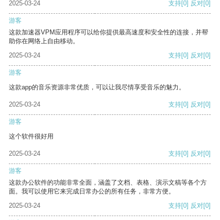
2025-03-24
支持
[0]
反对
[0]
游客
这款加速器VPM应用程序可以给你提供最高速度和安全性的连接，并帮
助你在网络上自由移动。
2025-03-24
支持
[0]
反对
[0]
游客
这款app的音乐资源非常优质，可以让我尽情享受音乐的魅力。
2025-03-24
支持
[0]
反对
[0]
游客
这个软件很好用
2025-03-24
支持
[0]
反对
[0]
游客
这款办公软件的功能非常全面，涵盖了文档、表格、演示文稿等各个方
面。我可以使用它来完成日常办公的所有任务，非常方便。
2025-03-24
支持
[0]
反对
[0]