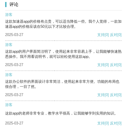
评论
游客
这款加速器app的价格有点贵，可以适当降低一些。我个人觉得，一款加
速器app的价格应该在50元以下才比较合理。
2025-03-27
支持
[0]
反对
[0]
游客
这款app的用户界面简洁明了，使用起来非常容易上手，让我能够快速熟
悉操作。我不用看说明书，就可以轻松使用这款app。
2025-03-27
支持
[0]
反对
[0]
游客
这款办公软件的界面设计非常简洁，使用起来非常方便。功能的布局也
很合理，一目了然。
2025-03-27
支持
[0]
反对
[0]
游客
这款app的老师非常专业，教学水平很高，让我能够学到实用的知识。
2025-03-27
支持
[0]
反对
[0]