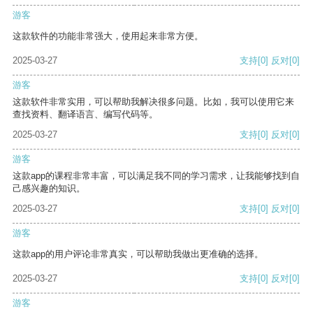
游客
这款软件的功能非常强大，使用起来非常方便。
2025-03-27
支持
[0]
反对
[0]
游客
这款软件非常实用，可以帮助我解决很多问题。比如，我可以使用它来
查找资料、翻译语言、编写代码等。
2025-03-27
支持
[0]
反对
[0]
游客
这款app的课程非常丰富，可以满足我不同的学习需求，让我能够找到自
己感兴趣的知识。
2025-03-27
支持
[0]
反对
[0]
游客
这款app的用户评论非常真实，可以帮助我做出更准确的选择。
2025-03-27
支持
[0]
反对
[0]
游客