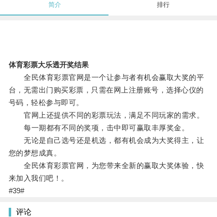
简介
排行
体育彩票大乐透开奖结果
全民体育彩票官网是一个让参与者有机会赢取大奖的平
台，无需出门购买彩票，只需在网上注册账号，选择心仪的
号码，轻松参与即可。
官网上还提供不同的彩票玩法，满足不同玩家的需求。
每一期都有不同的奖项，击中即可赢取丰厚奖金。
无论是自己选号还是机选，都有机会成为大奖得主，让
您的梦想成真。
全民体育彩票官网，为您带来全新的赢取大奖体验，快
来加入我们吧！。
#39#
评论