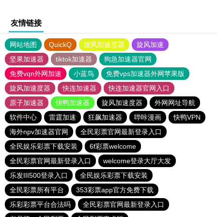
友情链接
网站地图
QuickQ
旋风加速度器
旋风加速
坚果加速器
tiktok加速器
狗急加速器官网
免费vqn外网加速
小蓝鸟
免费vps加速器外网苹果版
旋风加速度器
快连加速器
快连加速器官网入口
原子加速器
快鸭加速器
旋风加速度器
外网网址导航
软件中心
雷霆加速
狂飙加速器
哔咔漫画
快鸭VPN
海外npv加速器官网
全民彩票官网最新登录入口
全民娱乐彩票下载安装
6f彩票welcome
全民彩票官网最新登录入口
welcome登录大厅大发
乐发III500登录入口
全民娱乐彩票下载安装
全民彩票所有平台
353彩票app官方免费下载
乐彩彩票平台合法吗
全民彩票官网最新登录入口