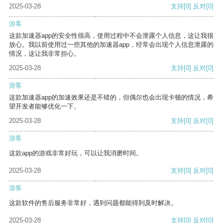
2025-03-28
支持
[0]
反对
[0]
游客
这款加速器app的安全性很高，使用过程中不会泄露个人信息，这让我很
放心。我以前使用过一些其他的加速器app，经常会出现个人信息泄露的
情况，这让我非常担心。
2025-03-28
支持
[0]
反对
[0]
游客
这款加速器app的加速效果还是不错的，但偶尔也会出现卡顿的情况，希
望开发者能够优化一下。
2025-03-28
支持
[0]
反对
[0]
游客
这款app的游戏非常好玩，可以让我消磨时间。
2025-03-28
支持
[0]
反对
[0]
游客
这款软件的售后服务非常好，遇到问题都能得到及时解决。
2025-03-28
支持
[0]
反对
[0]