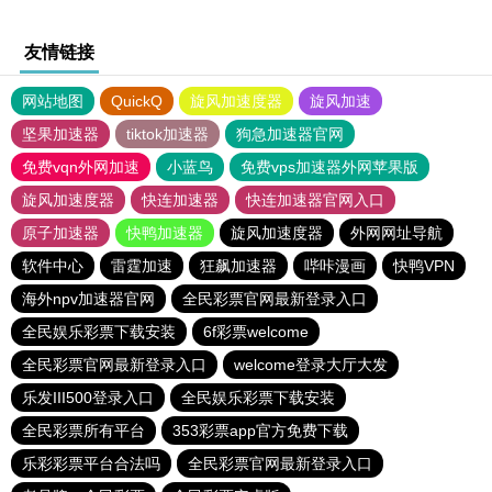
友情链接
网站地图
QuickQ
旋风加速度器
旋风加速
坚果加速器
tiktok加速器
狗急加速器官网
免费vqn外网加速
小蓝鸟
免费vps加速器外网苹果版
旋风加速度器
快连加速器
快连加速器官网入口
原子加速器
快鸭加速器
旋风加速度器
外网网址导航
软件中心
雷霆加速
狂飙加速器
哔咔漫画
快鸭VPN
海外npv加速器官网
全民彩票官网最新登录入口
全民娱乐彩票下载安装
6f彩票welcome
全民彩票官网最新登录入口
welcome登录大厅大发
乐发III500登录入口
全民娱乐彩票下载安装
全民彩票所有平台
353彩票app官方免费下载
乐彩彩票平台合法吗
全民彩票官网最新登录入口