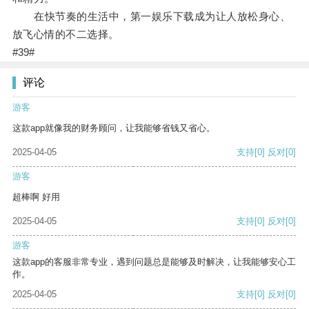
在快节奏的生活中，第一娱乐下载成为让人放松身心、
放飞心情的不二选择。
#39#
评论
游客
这款app就像我的财务顾问，让我能够省钱又省心。
2025-04-05
支持
[0]
反对
[0]
游客
超棒啊 好用
2025-04-05
支持
[0]
反对
[0]
游客
这款app的客服非常专业，遇到问题总是能够及时解决，让我能够安心工
作。
2025-04-05
支持
[0]
反对
[0]