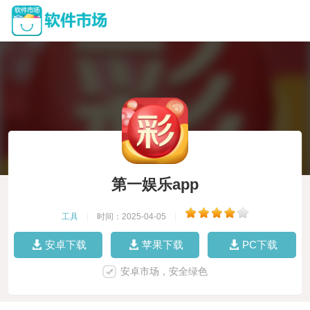
第一娱乐app
工具
|
时间：2025-04-05
|
安卓下载
苹果下载
PC下载
安卓市场，安全绿色