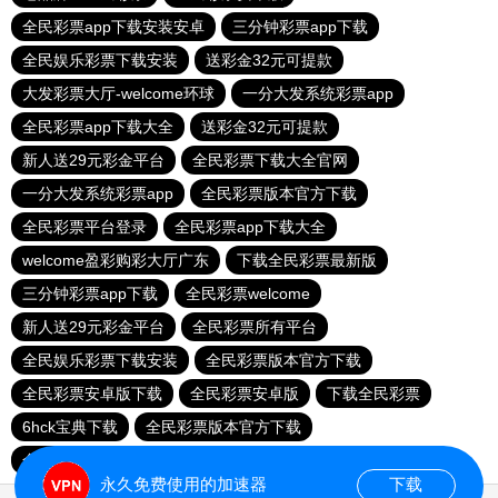
全民彩票app下载安装安卓
三分钟彩票app下载
全民娱乐彩票下载安装
送彩金32元可提款
大发彩票大厅-welcome环球
一分大发系统彩票app
全民彩票app下载大全
送彩金32元可提款
新人送29元彩金平台
全民彩票下载大全官网
一分大发系统彩票app
全民彩票版本官方下载
全民彩票平台登录
全民彩票app下载大全
welcome盈彩购彩大厅广东
下载全民彩票最新版
三分钟彩票app下载
全民彩票welcome
新人送29元彩金平台
全民彩票所有平台
全民娱乐彩票下载安装
全民彩票版本官方下载
全民彩票安卓版下载
全民彩票安卓版
下载全民彩票
6hck宝典下载
全民彩票版本官方下载
全民彩票app下载大全
全民彩票官网app下载安装
永久免费使用的加速器
下载