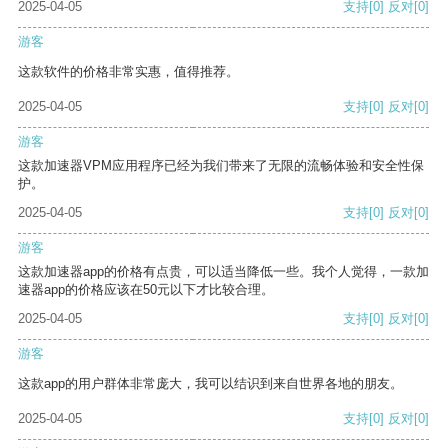
2025-04-05
支持
[0]
反对
[0]
游客
这款软件的价格非常实惠，值得推荐。
2025-04-05
支持
[0]
反对
[0]
游客
这款加速器VPM应用程序已经为我们带来了无限的流畅体验和安全性保
护。
2025-04-05
支持
[0]
反对
[0]
游客
这款加速器app的价格有点贵，可以适当降低一些。我个人觉得，一款加
速器app的价格应该在50元以下才比较合理。
2025-04-05
支持
[0]
反对
[0]
游客
这款app的用户群体非常庞大，我可以结识到来自世界各地的朋友。
2025-04-05
支持
[0]
反对
[0]