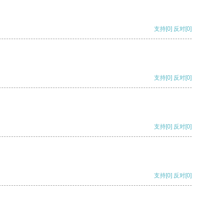
支持
[0]
反对
[0]
支持
[0]
反对
[0]
支持
[0]
反对
[0]
支持
[0]
反对
[0]