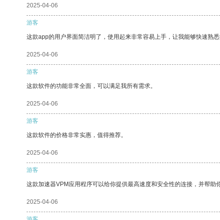
2025-04-06
游客
这款app的用户界面简洁明了，使用起来非常容易上手，让我能够快速熟
2025-04-06
游客
这款软件的功能非常全面，可以满足我所有需求。
2025-04-06
游客
这款软件的价格非常实惠，值得推荐。
2025-04-06
游客
这款加速器VPM应用程序可以给你提供最高速度和安全性的连接，并帮助
2025-04-06
游客