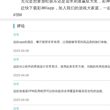
无论是想要放松娱乐还是追求刺激赢取大奖，彩神l
赶快下载彩神llapp，加入我们的游戏大家庭，一
#39#
评论
游客
这款app的酒店、餐厅推荐非常有用，让我能够享受到高品质的旅行体验。
2025-04-06
游客
这款办公软件的界面设计非常简洁，使用起来非常方便。功能的布局也很
2025-04-06
游客
这款加速器VPM应用程序可以给你提供全球覆盖和最高安全性的连接。
2025-04-06
游客