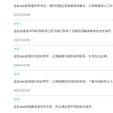
这款app的客服非常专业，遇到问题总是能够及时解决，让我能够安心工作
2025-04-06
游客
这款加速器VPM应用程序已经为我们带来了无限的流畅体验和安全性保护
2025-04-06
游客
这款app是我社交的好帮手，让我能够与朋友保持联系，分享生活点滴。
2025-04-06
游客
这款app是我旅行的好帮手，让我能够轻松找到目的地，了解当地的风土人
2025-04-06
游客
这款app的视频资源非常丰富，可以满足我不同的娱乐需求。