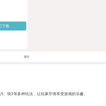
PC下载
排行
选5、快3等多种玩法，让玩家尽情享受游戏的乐趣。