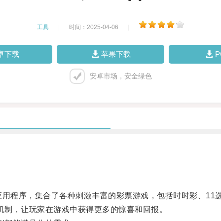
工具
|
时间：2025-04-06
|
卓下载
苹果下载
安卓市场，安全绿色
应用程序，集合了各种刺激丰富的彩票游戏，包括时时彩、11
机制，让玩家在游戏中获得更多的惊喜和回报。