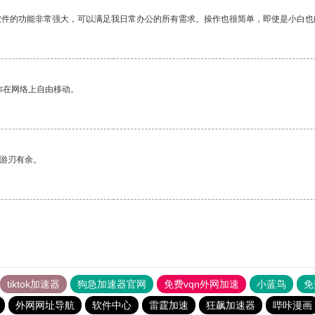
软件的功能非常强大，可以满足我日常办公的所有需求。操作也很简单，即使是小白也
你在网络上自由移动。
中游刃有余。
tiktok加速器
狗急加速器官网
免费vqn外网加速
小蓝鸟
免
外网网址导航
软件中心
雷霆加速
狂飙加速器
哔咔漫画