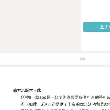
安
简介
彩神老版本下载
彩神ll下载app是一款专为彩票爱好者打造的手机
不仅如此，彩神ll还提供了丰富的优惠活动和奖励