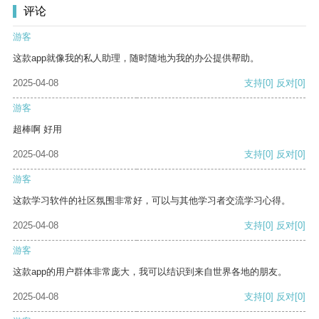
评论
游客
这款app就像我的私人助理，随时随地为我的办公提供帮助。
2025-04-08
支持
[0]
反对
[0]
游客
超棒啊 好用
2025-04-08
支持
[0]
反对
[0]
游客
这款学习软件的社区氛围非常好，可以与其他学习者交流学习心得。
2025-04-08
支持
[0]
反对
[0]
游客
这款app的用户群体非常庞大，我可以结识到来自世界各地的朋友。
2025-04-08
支持
[0]
反对
[0]