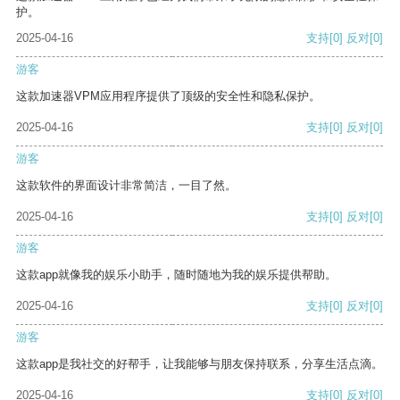
护。
2025-04-16
支持
[0]
反对
[0]
游客
这款加速器VPM应用程序提供了顶级的安全性和隐私保护。
2025-04-16
支持
[0]
反对
[0]
游客
这款软件的界面设计非常简洁，一目了然。
2025-04-16
支持
[0]
反对
[0]
游客
这款app就像我的娱乐小助手，随时随地为我的娱乐提供帮助。
2025-04-16
支持
[0]
反对
[0]
游客
这款app是我社交的好帮手，让我能够与朋友保持联系，分享生活点滴。
2025-04-16
支持
[0]
反对
[0]