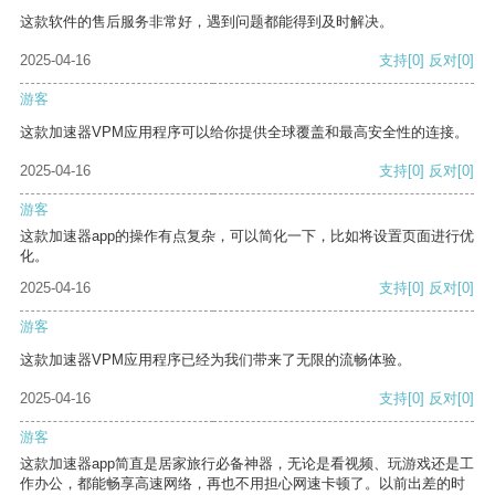
这款软件的售后服务非常好，遇到问题都能得到及时解决。
2025-04-16
支持
[0]
反对
[0]
游客
这款加速器VPM应用程序可以给你提供全球覆盖和最高安全性的连接。
2025-04-16
支持
[0]
反对
[0]
游客
这款加速器app的操作有点复杂，可以简化一下，比如将设置页面进行优
化。
2025-04-16
支持
[0]
反对
[0]
游客
这款加速器VPM应用程序已经为我们带来了无限的流畅体验。
2025-04-16
支持
[0]
反对
[0]
游客
这款加速器app简直是居家旅行必备神器，无论是看视频、玩游戏还是工
作办公，都能畅享高速网络，再也不用担心网速卡顿了。以前出差的时