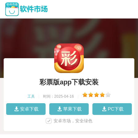
彩票版app下载安装
工具
|
时间：2025-04-16
|
安卓下载
苹果下载
PC下载
安卓市场，安全绿色