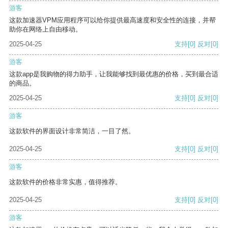
游客
这款加速器VPM应用程序可以给你提供最高速度和安全性的连接，并帮
助你在网络上自由移动。
2025-04-25
支持
[0]
反对
[0]
游客
这款app是我购物的得力助手，让我能够找到最优惠的价格，买到最合适
的商品。
2025-04-25
支持
[0]
反对
[0]
游客
这款软件的界面设计非常简洁，一目了然。
2025-04-25
支持
[0]
反对
[0]
游客
这款软件的价格非常实惠，值得推荐。
2025-04-25
支持
[0]
反对
[0]
游客