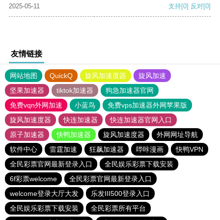
2025-05-11
支持
[0]
反对
[0]
友情链接
网站地图
QuickQ
旋风加速度器
旋风加速
坚果加速器
tiktok加速器
狗急加速器官网
免费vqn外网加速
小蓝鸟
免费vps加速器外网苹果版
旋风加速度器
快连加速器
快连加速器官网入口
原子加速器
快鸭加速器
旋风加速度器
外网网址导航
软件中心
雷霆加速
狂飙加速器
哔咔漫画
快鸭VPN
全民彩票官网最新登录入口
全民娱乐彩票下载安装
6f彩票welcome
全民彩票官网最新登录入口
welcome登录大厅大发
乐发III500登录入口
全民娱乐彩票下载安装
全民彩票所有平台