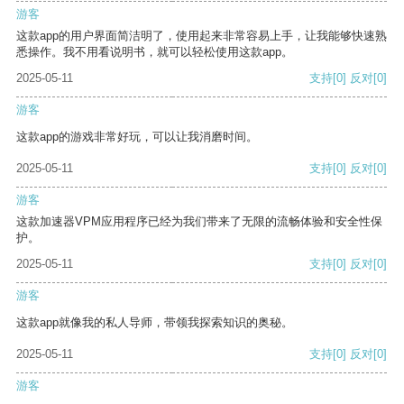
游客
这款app的用户界面简洁明了，使用起来非常容易上手，让我能够快速熟
悉操作。我不用看说明书，就可以轻松使用这款app。
2025-05-11
支持
[0]
反对
[0]
游客
这款app的游戏非常好玩，可以让我消磨时间。
2025-05-11
支持
[0]
反对
[0]
游客
这款加速器VPM应用程序已经为我们带来了无限的流畅体验和安全性保
护。
2025-05-11
支持
[0]
反对
[0]
游客
这款app就像我的私人导师，带领我探索知识的奥秘。
2025-05-11
支持
[0]
反对
[0]
游客