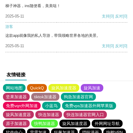
梯子神器，ins随便看，美美哒！
2025-05-11
支持
[0]
反对
[0]
游客
这款app就像我的私人导游，带我领略世界各地的美景。
2025-05-11
支持
[0]
反对
[0]
友情链接
网站地图
QuickQ
旋风加速度器
旋风加速
坚果加速器
tiktok加速器
狗急加速器官网
免费vqn外网加速
小蓝鸟
免费vps加速器外网苹果版
旋风加速度器
快连加速器
快连加速器官网入口
原子加速器
快鸭加速器
旋风加速度器
外网网址导航
软件中心
雷霆加速
狂飙加速器
哔咔漫画
快鸭VPN