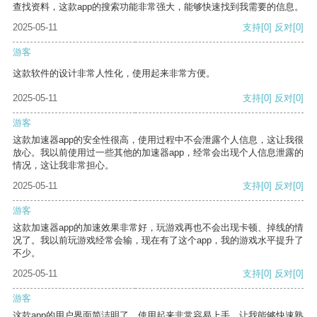
查找资料，这款app的搜索功能非常强大，能够快速找到我需要的信息。
2025-05-11
支持
[0]
反对
[0]
游客
这款软件的设计非常人性化，使用起来非常方便。
2025-05-11
支持
[0]
反对
[0]
游客
这款加速器app的安全性很高，使用过程中不会泄露个人信息，这让我很
放心。我以前使用过一些其他的加速器app，经常会出现个人信息泄露的
情况，这让我非常担心。
2025-05-11
支持
[0]
反对
[0]
游客
这款加速器app的加速效果非常好，玩游戏再也不会出现卡顿、掉线的情
况了。我以前玩游戏经常会输，现在有了这个app，我的游戏水平提升了
不少。
2025-05-11
支持
[0]
反对
[0]
游客
这款app的用户界面简洁明了，使用起来非常容易上手，让我能够快速熟