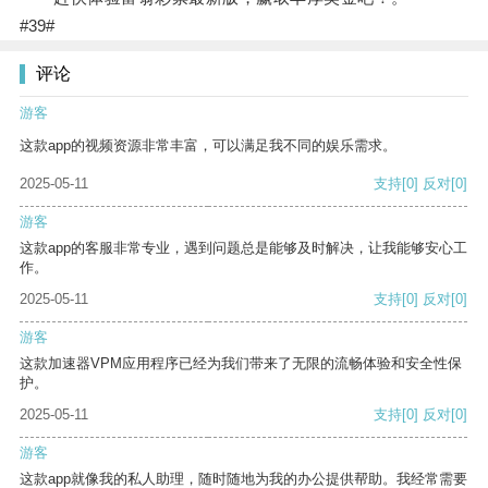
#39#
评论
游客
这款app的视频资源非常丰富，可以满足我不同的娱乐需求。
2025-05-11
支持
[0]
反对
[0]
游客
这款app的客服非常专业，遇到问题总是能够及时解决，让我能够安心工
作。
2025-05-11
支持
[0]
反对
[0]
游客
这款加速器VPM应用程序已经为我们带来了无限的流畅体验和安全性保
护。
2025-05-11
支持
[0]
反对
[0]
游客
这款app就像我的私人助理，随时随地为我的办公提供帮助。我经常需要