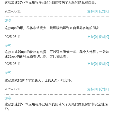
这款加速器VPM应用程序已经为我们带来了无限的隐私和自由。
2025-05-11
支持
[0]
反对
[0]
游客
这款app的用户群体非常庞大，我可以结识到来自世界各地的朋友。
2025-05-11
支持
[0]
反对
[0]
游客
这款加速器app的价格有点贵，可以适当降低一些。我个人觉得，一款加
速器app的价格应该在50元以下才比较合理。
2025-05-11
支持
[0]
反对
[0]
游客
这款游戏的剧情非常感人，让我久久不能忘怀。
2025-05-11
支持
[0]
反对
[0]
游客
这款加速器VPM应用程序已经为我们带来了无限的隐私保护和安全性保
护。