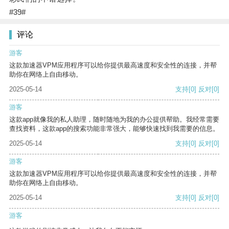
#39#
评论
游客
这款加速器VPM应用程序可以给你提供最高速度和安全性的连接，并帮
助你在网络上自由移动。
2025-05-14
支持
[0]
反对
[0]
游客
这款app就像我的私人助理，随时随地为我的办公提供帮助。我经常需要
查找资料，这款app的搜索功能非常强大，能够快速找到我需要的信息。
2025-05-14
支持
[0]
反对
[0]
游客
这款加速器VPM应用程序可以给你提供最高速度和安全性的连接，并帮
助你在网络上自由移动。
2025-05-14
支持
[0]
反对
[0]
游客