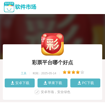
彩票平台哪个好点
工具
|
时间：2025-05-14
|
安卓下载
苹果下载
PC下载
安卓市场，安全绿色