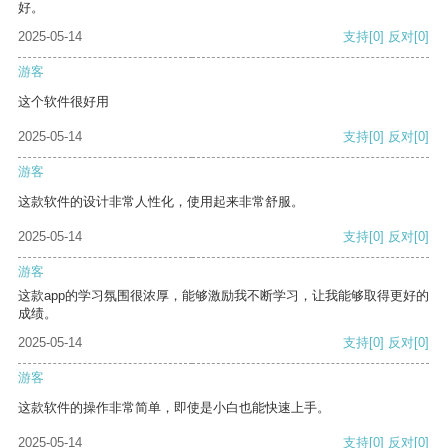
好。
2025-05-14
支持
[0]
反对
[0]
游客
这个软件很好用
2025-05-14
支持
[0]
反对
[0]
游客
这款软件的设计非常人性化，使用起来非常舒服。
2025-05-14
支持
[0]
反对
[0]
游客
这款app的学习氛围很浓厚，能够激励我不断学习，让我能够取得更好的
成绩。
2025-05-14
支持
[0]
反对
[0]
游客
这款软件的操作非常简单，即使是小白也能快速上手。
2025-05-14
支持
[0]
反对
[0]