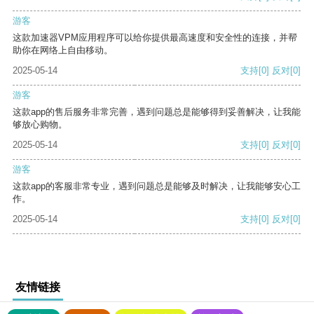
游客
这款加速器VPM应用程序可以给你提供最高速度和安全性的连接，并帮
助你在网络上自由移动。
2025-05-14
支持
[0]
反对
[0]
游客
这款app的售后服务非常完善，遇到问题总是能够得到妥善解决，让我能
够放心购物。
2025-05-14
支持
[0]
反对
[0]
游客
这款app的客服非常专业，遇到问题总是能够及时解决，让我能够安心工
作。
2025-05-14
支持
[0]
反对
[0]
友情链接