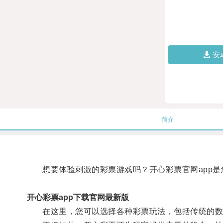
安
简介
想要体验刺激的彩票游戏吗？开心彩票官网app是
开心彩票app下载官网最新版
在这里，您可以选择各种彩票玩法，包括传统的数