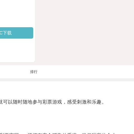
PC下载
排行
就可以随时随地参与彩票游戏，感受刺激和乐趣。