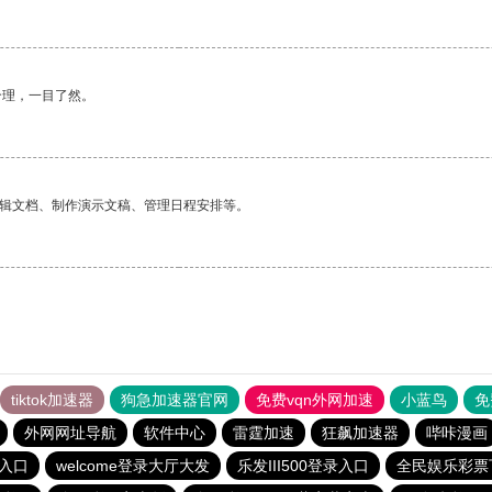
合理，一目了然。
编辑文档、制作演示文稿、管理日程安排等。
tiktok加速器
狗急加速器官网
免费vqn外网加速
小蓝鸟
免
外网网址导航
软件中心
雷霆加速
狂飙加速器
哔咔漫画
入口
welcome登录大厅大发
乐发III500登录入口
全民娱乐彩票