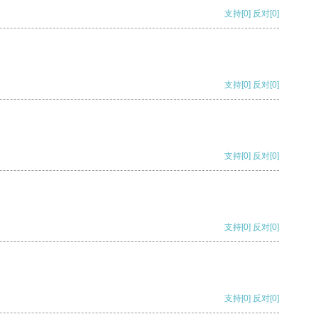
支持
[0]
反对
[0]
支持
[0]
反对
[0]
支持
[0]
反对
[0]
支持
[0]
反对
[0]
支持
[0]
反对
[0]