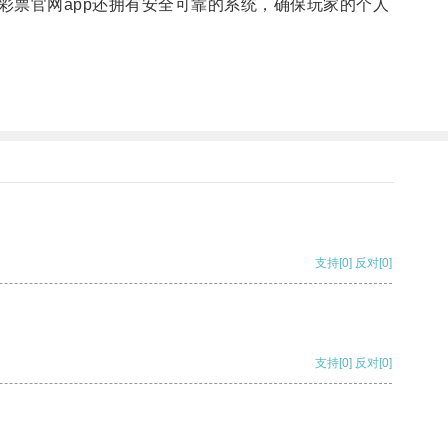
票官网app还拥有安全可靠的系统，确保玩家的个人
支持
[0]
反对
[0]
支持
[0]
反对
[0]