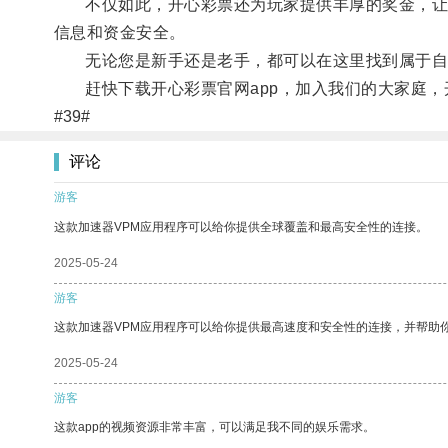
不仅如此，开心彩票还为玩家提供丰厚的奖金，让您
信息和资金安全。
无论您是新手还是老手，都可以在这里找到属于自
赶快下载开心彩票官网app，加入我们的大家庭，
#39#
评论
游客
这款加速器VPM应用程序可以给你提供全球覆盖和最高安全性的连接。
2025-05-24
游客
这款加速器VPM应用程序可以给你提供最高速度和安全性的连接，并帮助
2025-05-24
游客
这款app的视频资源非常丰富，可以满足我不同的娱乐需求。