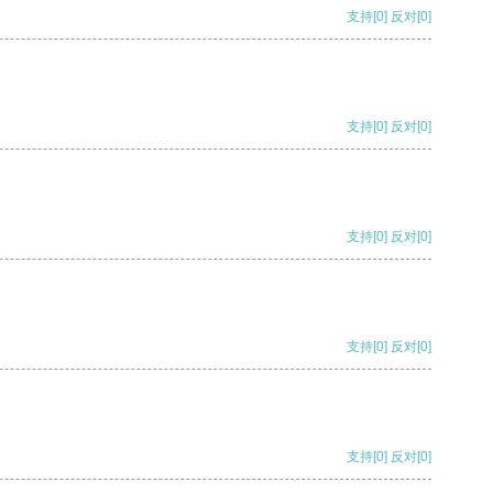
支持
[0]
反对
[0]
支持
[0]
反对
[0]
支持
[0]
反对
[0]
支持
[0]
反对
[0]
支持
[0]
反对
[0]