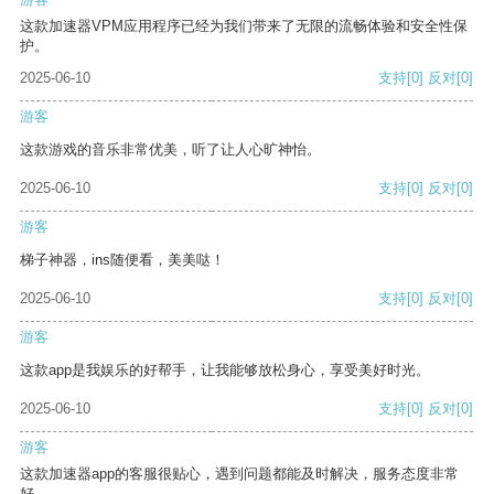
这款加速器VPM应用程序已经为我们带来了无限的流畅体验和安全性保
护。
2025-06-10
支持
[0]
反对
[0]
游客
这款游戏的音乐非常优美，听了让人心旷神怡。
2025-06-10
支持
[0]
反对
[0]
游客
梯子神器，ins随便看，美美哒！
2025-06-10
支持
[0]
反对
[0]
游客
这款app是我娱乐的好帮手，让我能够放松身心，享受美好时光。
2025-06-10
支持
[0]
反对
[0]
游客
这款加速器app的客服很贴心，遇到问题都能及时解决，服务态度非常
好。