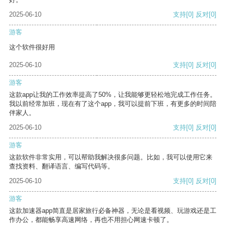
2025-06-10
支持
[0]
反对
[0]
游客
这个软件很好用
2025-06-10
支持
[0]
反对
[0]
游客
这款app让我的工作效率提高了50%，让我能够更轻松地完成工作任务。
我以前经常加班，现在有了这个app，我可以提前下班，有更多的时间陪
伴家人。
2025-06-10
支持
[0]
反对
[0]
游客
这款软件非常实用，可以帮助我解决很多问题。比如，我可以使用它来
查找资料、翻译语言、编写代码等。
2025-06-10
支持
[0]
反对
[0]
游客
这款加速器app简直是居家旅行必备神器，无论是看视频、玩游戏还是工
作办公，都能畅享高速网络，再也不用担心网速卡顿了。