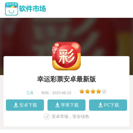
幸运彩票安卓最新版
工具
|
时间：2025-06-10
|
安卓下载
苹果下载
PC下载
安卓市场，安全绿色