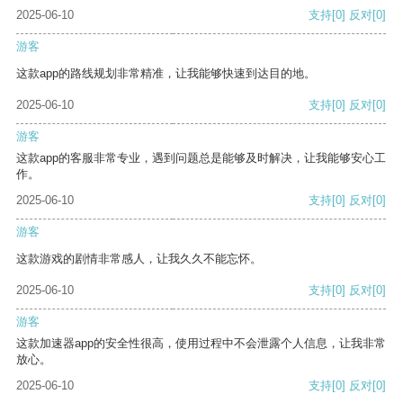
2025-06-10
支持
[0]
反对
[0]
游客
这款app的路线规划非常精准，让我能够快速到达目的地。
2025-06-10
支持
[0]
反对
[0]
游客
这款app的客服非常专业，遇到问题总是能够及时解决，让我能够安心工
作。
2025-06-10
支持
[0]
反对
[0]
游客
这款游戏的剧情非常感人，让我久久不能忘怀。
2025-06-10
支持
[0]
反对
[0]
游客
这款加速器app的安全性很高，使用过程中不会泄露个人信息，让我非常
放心。
2025-06-10
支持
[0]
反对
[0]