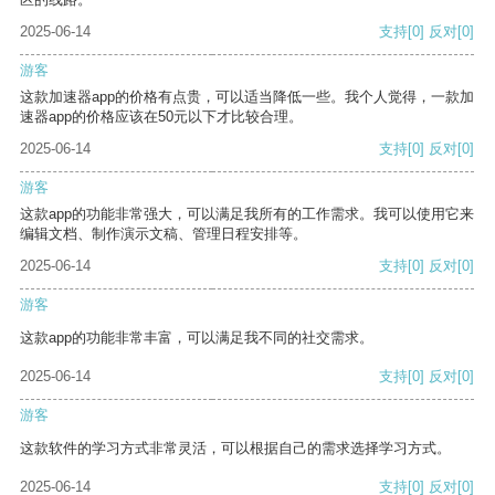
2025-06-14
支持
[0]
反对
[0]
游客
这款加速器app的价格有点贵，可以适当降低一些。我个人觉得，一款加
速器app的价格应该在50元以下才比较合理。
2025-06-14
支持
[0]
反对
[0]
游客
这款app的功能非常强大，可以满足我所有的工作需求。我可以使用它来
编辑文档、制作演示文稿、管理日程安排等。
2025-06-14
支持
[0]
反对
[0]
游客
这款app的功能非常丰富，可以满足我不同的社交需求。
2025-06-14
支持
[0]
反对
[0]
游客
这款软件的学习方式非常灵活，可以根据自己的需求选择学习方式。
2025-06-14
支持
[0]
反对
[0]