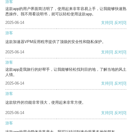
游客
这款app的用户界面简洁明了，使用起来非常容易上手，让我能够快速熟
悉操作。我不用看说明书，就可以轻松使用这款app。
2025-06-14
支持
[0]
反对
[0]
游客
这款加速器VPM应用程序提供了顶级的安全性和隐私保护。
2025-06-14
支持
[0]
反对
[0]
游客
这款app是我旅行的好帮手，让我能够轻松找到目的地，了解当地的风土
人情。
2025-06-14
支持
[0]
反对
[0]
游客
这款软件的功能非常强大，使用起来非常方便。
2025-06-14
支持
[0]
反对
[0]
游客
这款app的用户群体非常庞大，我可以结识到来自世界各地的朋友。