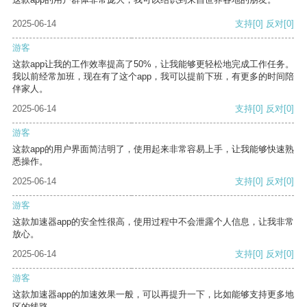
2025-06-14
支持
[0]
反对
[0]
游客
这款app让我的工作效率提高了50%，让我能够更轻松地完成工作任务。
我以前经常加班，现在有了这个app，我可以提前下班，有更多的时间陪
伴家人。
2025-06-14
支持
[0]
反对
[0]
游客
这款app的用户界面简洁明了，使用起来非常容易上手，让我能够快速熟
悉操作。
2025-06-14
支持
[0]
反对
[0]
游客
这款加速器app的安全性很高，使用过程中不会泄露个人信息，让我非常
放心。
2025-06-14
支持
[0]
反对
[0]
游客
这款加速器app的加速效果一般，可以再提升一下，比如能够支持更多地
区的线路。