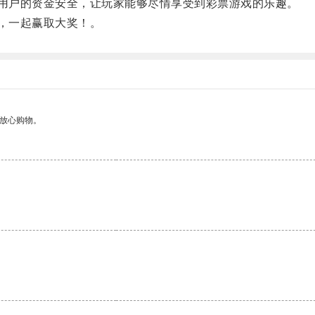
用户的资金安全，让玩家能够尽情享受到彩票游戏的乐趣。
，一起赢取大奖！。
够放心购物。