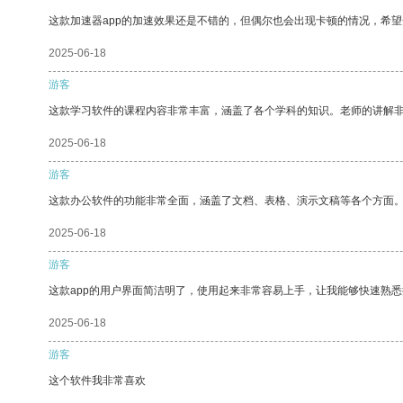
这款加速器app的加速效果还是不错的，但偶尔也会出现卡顿的情况，希
2025-06-18
游客
这款学习软件的课程内容非常丰富，涵盖了各个学科的知识。老师的讲解
2025-06-18
游客
这款办公软件的功能非常全面，涵盖了文档、表格、演示文稿等各个方面
2025-06-18
游客
这款app的用户界面简洁明了，使用起来非常容易上手，让我能够快速熟悉
2025-06-18
游客
这个软件我非常喜欢