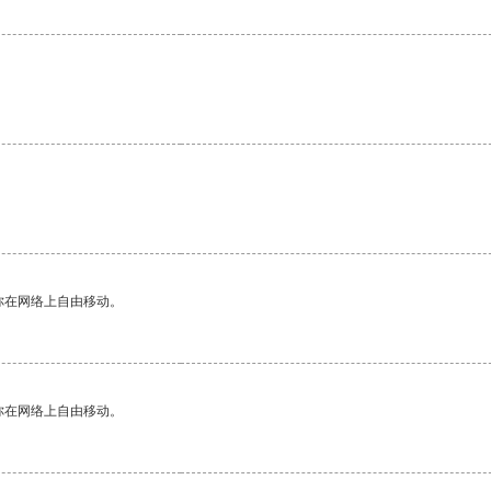
你在网络上自由移动。
你在网络上自由移动。