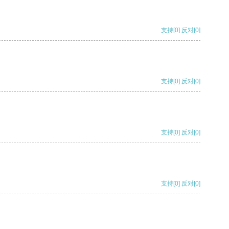
支持
[0]
反对
[0]
支持
[0]
反对
[0]
支持
[0]
反对
[0]
支持
[0]
反对
[0]