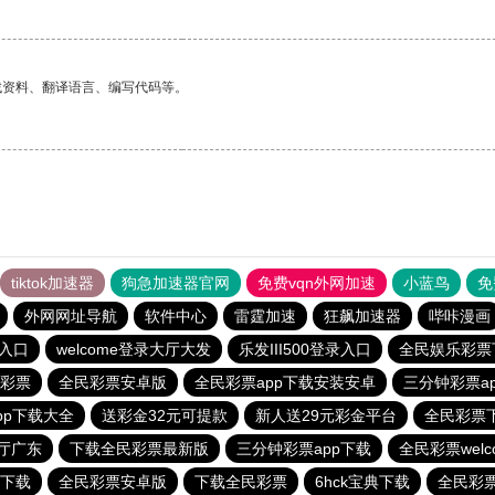
找资料、翻译语言、编写代码等。
tiktok加速器
狗急加速器官网
免费vqn外网加速
小蓝鸟
免
外网网址导航
软件中心
雷霆加速
狂飙加速器
哔咔漫画
入口
welcome登录大厅大发
乐发III500登录入口
全民娱乐彩票
彩票
全民彩票安卓版
全民彩票app下载安装安卓
三分钟彩票a
pp下载大全
送彩金32元可提款
新人送29元彩金平台
全民彩票
大厅广东
下载全民彩票最新版
三分钟彩票app下载
全民彩票welc
下载
全民彩票安卓版
下载全民彩票
6hck宝典下载
全民彩