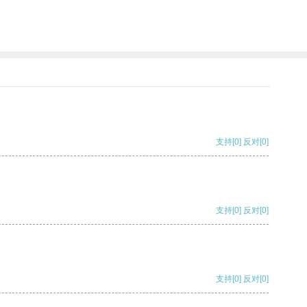
支持
[0]
反对
[0]
支持
[0]
反对
[0]
支持
[0]
反对
[0]