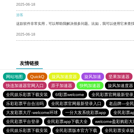
2025-06-18
游客
这款软件非常实用，可以帮助我解决很多问题。比如，我可以使用它来查
2025-06-18
友情链接
网站地图
QuickQ
旋风加速度器
旋风加速
坚果加速器
快连加速器官网入口
原子加速器
快鸭加速器
旋风加速度器
全民娱乐彩票下载安装
6f彩票welcome
全民彩票官网最新登录
乐彩彩票平台合法吗
全民彩票官网最新登录入口
老品牌—全民
大发彩票大厅-welcome环球
一分大发系统彩票app
全民彩票a
全民彩票平台登录
全民彩票app下载大全
welcome盈彩购彩
全民娱乐彩票下载安装
全民彩票版本官方下载
全民彩票安卓版