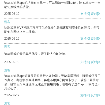
这款加速器app的功能有点单一，可以增加一些新功能，比如增加一个自
动切换线路的功能。
2025-06-19
支持
[0]
反对
[0]
游客
这款加速器VPM应用程序可以给你提供最高速度和安全性的连接，并帮
助你在网络上自由移动。
2025-06-19
支持
[0]
反对
[0]
游客
这款游戏的音乐非常优美，听了让人心旷神怡。
2025-06-19
支持
[0]
反对
[0]
游客
这款加速器app简直是居家旅行必备神器，无论是看视频、玩游戏还是工
作办公，都能畅享高速网络，再也不用担心网速卡顿了。以前出差的时
候，经常因为网速慢而无法正常使用网络，现在有了这个app，我再也不
用担心了。
2025-06-19
支持
[0]
反对
[0]
游客