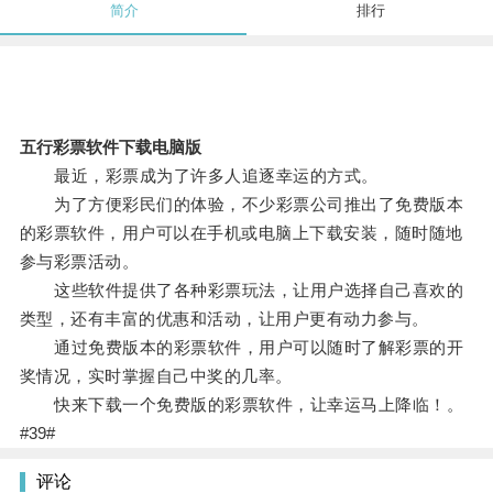
简介
排行
五行彩票软件下载电脑版
最近，彩票成为了许多人追逐幸运的方式。
为了方便彩民们的体验，不少彩票公司推出了免费版本
的彩票软件，用户可以在手机或电脑上下载安装，随时随地
参与彩票活动。
这些软件提供了各种彩票玩法，让用户选择自己喜欢的
类型，还有丰富的优惠和活动，让用户更有动力参与。
通过免费版本的彩票软件，用户可以随时了解彩票的开
奖情况，实时掌握自己中奖的几率。
快来下载一个免费版的彩票软件，让幸运马上降临！。
#39#
评论