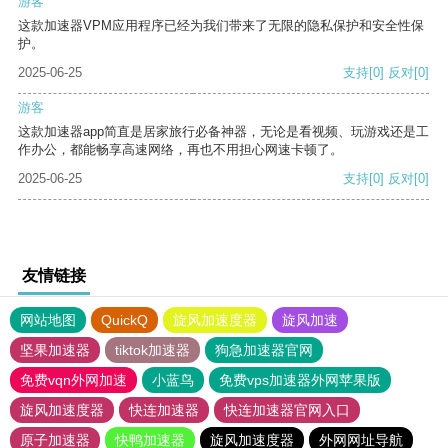
游客
这款加速器VPM应用程序已经为我们带来了无限的隐私保护和安全性保
护。
2025-06-25
支持
[0]
反对
[0]
游客
这款加速器app简直是居家旅行必备神器，无论是看视频、玩游戏还是工
作办公，都能畅享高速网络，再也不用担心网速卡顿了。
2025-06-25
支持
[0]
反对
[0]
友情链接
网站地图
QuickQ
旋风加速度器
旋风加速
坚果加速器
tiktok加速器
狗急加速器官网
免费vqn外网加速
小蓝鸟
免费vps加速器外网苹果版
旋风加速度器
快连加速器
快连加速器官网入口
原子加速器
快鸭加速器
旋风加速度器
外网网址导航