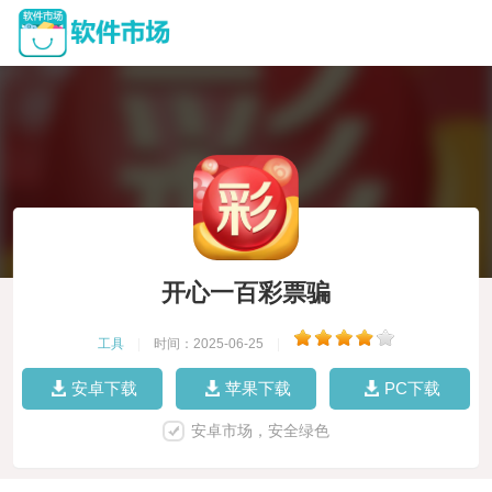
开心一百彩票骗
工具
|
时间：2025-06-25
|
安卓下载
苹果下载
PC下载
安卓市场，安全绿色