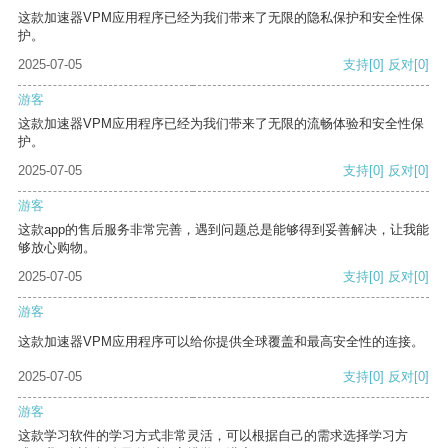
这款加速器VPM应用程序已经为我们带来了无限的隐私保护和安全性保
护。
2025-07-05
支持
[0]
反对
[0]
游客
这款加速器VPM应用程序已经为我们带来了无限的流畅体验和安全性保
护。
2025-07-05
支持
[0]
反对
[0]
游客
这款app的售后服务非常完善，遇到问题总是能够得到妥善解决，让我能
够放心购物。
2025-07-05
支持
[0]
反对
[0]
游客
这款加速器VPM应用程序可以给你提供全球覆盖和最高安全性的连接。
2025-07-05
支持
[0]
反对
[0]
游客
这款学习软件的学习方式非常灵活，可以根据自己的需求选择学习方