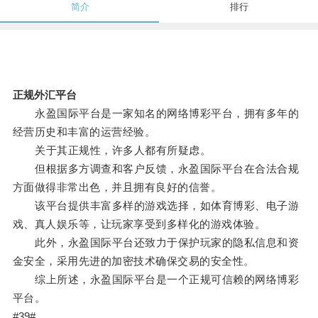
简介
排行
正规外汇平台
永盈国际平台是一家知名的网络博彩平台，拥有多年的
经营历史和丰富的运营经验。
关于其正规性，许多人都有所疑虑。
但根据多方调查和客户反馈，永盈国际平台在合法合规
方面做得非常出色，并且拥有良好的信誉。
该平台提供丰富多样的游戏选择，如体育博彩、电子游
戏、真人娱乐等，让玩家享受到多样化的游戏体验。
此外，永盈国际平台还致力于保护玩家的隐私信息和资
金安全，采用先进的加密技术确保交易的安全性。
综上所述，永盈国际平台是一个正规可信赖的网络博彩
平台。
#39#