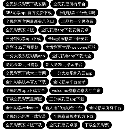
全民娱乐彩票下载安装
全民彩票所有平台
353彩票app官方免费下载
乐彩彩票平台合法吗
全民彩票官网最新登录入口
老品牌—全民彩票
全民彩票安卓版
全民彩票app下载安装安卓
三分钟彩票app下载
全民娱乐彩票下载安装
送彩金32元可提款
大发彩票大厅-welcome环球
一分大发系统彩票app
全民彩票app下载大全
送彩金32元可提款
新人送29元彩金平台
全民彩票下载大全官网
一分大发系统彩票app
全民彩票版本官方下载
全民彩票平台登录
全民彩票app下载大全
welcome盈彩购彩大厅广东
下载全民彩票最新版
三分钟彩票app下载
全民彩票welcome
新人送29元彩金平台
全民彩票所有平台
全民娱乐彩票下载安装
全民彩票版本官方下载
全民彩票安卓版下载
全民彩票安卓版
下载全民彩票