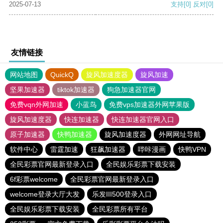
2025-07-13
支持
[0]
反对
[0]
友情链接
网站地图
QuickQ
旋风加速度器
旋风加速
坚果加速器
tiktok加速器
狗急加速器官网
免费vqn外网加速
小蓝鸟
免费vps加速器外网苹果版
旋风加速度器
快连加速器
快连加速器官网入口
原子加速器
快鸭加速器
旋风加速度器
外网网址导航
软件中心
雷霆加速
狂飙加速器
哔咔漫画
快鸭VPN
全民彩票官网最新登录入口
全民娱乐彩票下载安装
6f彩票welcome
全民彩票官网最新登录入口
welcome登录大厅大发
乐发III500登录入口
全民娱乐彩票下载安装
全民彩票所有平台