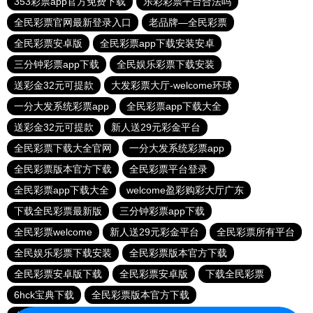
353彩票app官方免费下载
乐彩彩票平台合法吗
全民彩票官网最新登录入口
老品牌—全民彩票
全民彩票安卓版
全民彩票app下载安装安卓
三分钟彩票app下载
全民娱乐彩票下载安装
送彩金32元可提款
大发彩票大厅-welcome环球
一分大发系统彩票app
全民彩票app下载大全
送彩金32元可提款
新人送29元彩金平台
全民彩票下载大全官网
一分大发系统彩票app
全民彩票版本官方下载
全民彩票平台登录
全民彩票app下载大全
welcome盈彩购彩大厅广东
下载全民彩票最新版
三分钟彩票app下载
全民彩票welcome
新人送29元彩金平台
全民彩票所有平台
全民娱乐彩票下载安装
全民彩票版本官方下载
全民彩票安卓版下载
全民彩票安卓版
下载全民彩票
6hck宝典下载
全民彩票版本官方下载