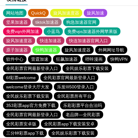
网站地图
QuickQ
旋风加速度器
旋风加速
坚果加速器
tiktok加速器
狗急加速器官网
免费vqn外网加速
小蓝鸟
免费vps加速器外网苹果版
旋风加速度器
快连加速器
快连加速器官网入口
原子加速器
快鸭加速器
旋风加速度器
外网网址导航
软件中心
雷霆加速
狂飙加速器
哔咔漫画
快鸭VPN
全民彩票官网最新登录入口
全民娱乐彩票下载安装
6f彩票welcome
全民彩票官网最新登录入口
welcome登录大厅大发
乐发III500登录入口
全民娱乐彩票下载安装
全民彩票所有平台
353彩票app官方免费下载
乐彩彩票平台合法吗
全民彩票官网最新登录入口
老品牌—全民彩票
全民彩票安卓版
全民彩票app下载安装安卓
三分钟彩票app下载
全民娱乐彩票下载安装