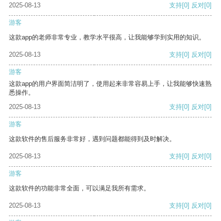
2025-08-13
支持
[0]
反对
[0]
游客
这款app的老师非常专业，教学水平很高，让我能够学到实用的知识。
2025-08-13
支持
[0]
反对
[0]
游客
这款app的用户界面简洁明了，使用起来非常容易上手，让我能够快速熟
悉操作。
2025-08-13
支持
[0]
反对
[0]
游客
这款软件的售后服务非常好，遇到问题都能得到及时解决。
2025-08-13
支持
[0]
反对
[0]
游客
这款软件的功能非常全面，可以满足我所有需求。
2025-08-13
支持
[0]
反对
[0]