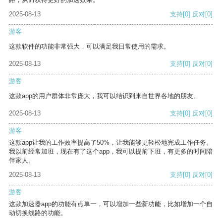
2025-08-13
支持
[0]
反对
[0]
游客
这款软件的功能非常强大，可以满足我日常使用的需求。
2025-08-13
支持
[0]
反对
[0]
游客
这款app的用户群体非常庞大，我可以结识到来自世界各地的朋友。
2025-08-13
支持
[0]
反对
[0]
游客
这款app让我的工作效率提高了50%，让我能够更轻松地完成工作任务。
我以前经常加班，现在有了这个app，我可以提前下班，有更多的时间陪
伴家人。
2025-08-13
支持
[0]
反对
[0]
游客
这款加速器app的功能有点单一，可以增加一些新功能，比如增加一个自
动切换线路的功能。