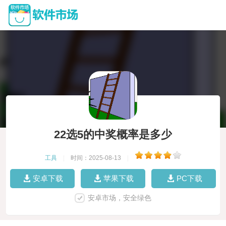
22选5的中奖概率是多少
工具
|
时间：2025-08-13
|
安卓下载
苹果下载
PC下载
安卓市场，安全绿色