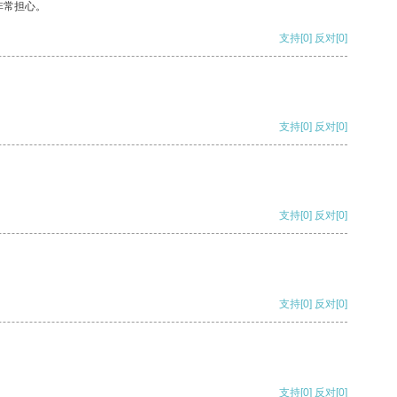
非常担心。
支持
[0]
反对
[0]
支持
[0]
反对
[0]
支持
[0]
反对
[0]
支持
[0]
反对
[0]
支持
[0]
反对
[0]