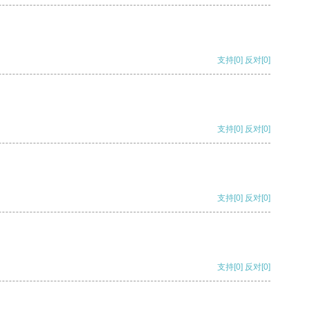
支持
[0]
反对
[0]
支持
[0]
反对
[0]
支持
[0]
反对
[0]
支持
[0]
反对
[0]