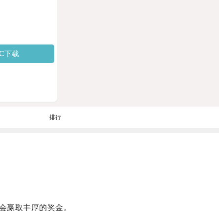
PC下载
排行
会赢取丰厚的奖金。