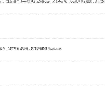
放心。我以前使用过一些其他的加速器app，经常会出现个人信息泄露的情况，这让我
操作。我不用看说明书，就可以轻松使用这款app。
。