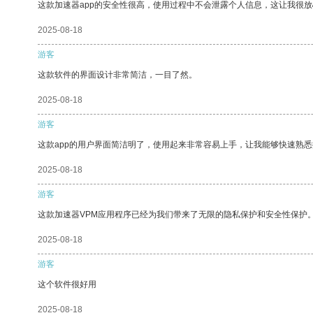
这款加速器app的安全性很高，使用过程中不会泄露个人信息，这让我很
2025-08-18
游客
这款软件的界面设计非常简洁，一目了然。
2025-08-18
游客
这款app的用户界面简洁明了，使用起来非常容易上手，让我能够快速熟悉
2025-08-18
游客
这款加速器VPM应用程序已经为我们带来了无限的隐私保护和安全性保护
2025-08-18
游客
这个软件很好用
2025-08-18