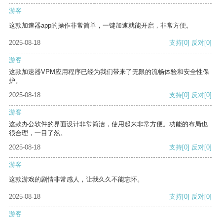
游客
这款加速器app的操作非常简单，一键加速就能开启，非常方便。
2025-08-18
支持
[0]
反对
[0]
游客
这款加速器VPM应用程序已经为我们带来了无限的流畅体验和安全性保
护。
2025-08-18
支持
[0]
反对
[0]
游客
这款办公软件的界面设计非常简洁，使用起来非常方便。功能的布局也
很合理，一目了然。
2025-08-18
支持
[0]
反对
[0]
游客
这款游戏的剧情非常感人，让我久久不能忘怀。
2025-08-18
支持
[0]
反对
[0]
游客