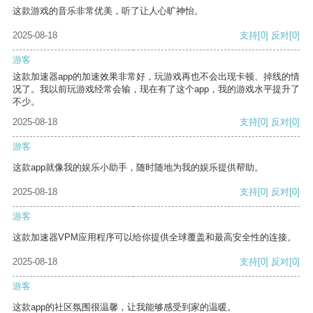
这款游戏的音乐非常优美，听了让人心旷神怡。
2025-08-18
支持
[0]
反对
[0]
游客
这款加速器app的加速效果非常好，玩游戏再也不会出现卡顿、掉线的情
况了。我以前玩游戏经常会输，现在有了这个app，我的游戏水平提升了
不少。
2025-08-18
支持
[0]
反对
[0]
游客
这款app就像我的娱乐小助手，随时随地为我的娱乐提供帮助。
2025-08-18
支持
[0]
反对
[0]
游客
这款加速器VPM应用程序可以给你提供全球覆盖和最高安全性的连接。
2025-08-18
支持
[0]
反对
[0]
游客
这款app的社区氛围很温馨，让我能够感受到家的温暖。