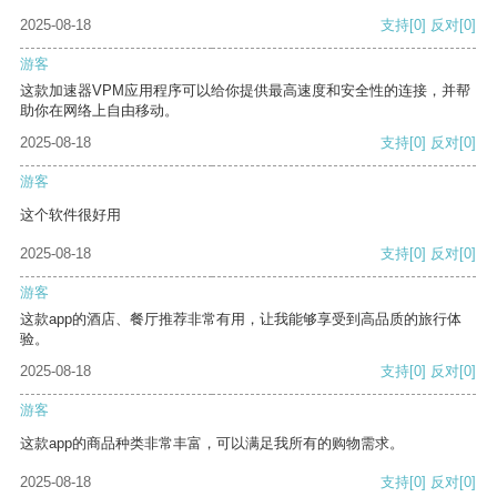
2025-08-18
支持
[0]
反对
[0]
游客
这款加速器VPM应用程序可以给你提供最高速度和安全性的连接，并帮
助你在网络上自由移动。
2025-08-18
支持
[0]
反对
[0]
游客
这个软件很好用
2025-08-18
支持
[0]
反对
[0]
游客
这款app的酒店、餐厅推荐非常有用，让我能够享受到高品质的旅行体
验。
2025-08-18
支持
[0]
反对
[0]
游客
这款app的商品种类非常丰富，可以满足我所有的购物需求。
2025-08-18
支持
[0]
反对
[0]