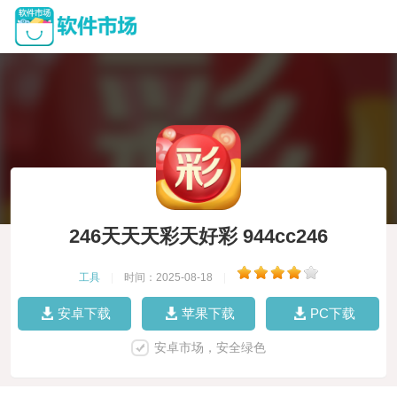
246天天天彩天好彩 944cc246
工具
|
时间：2025-08-18
|
安卓下载
苹果下载
PC下载
安卓市场，安全绿色