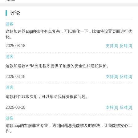
评论
游客
这款加速器app的操作有点复杂，可以简化一下，比如将设置页面进行优
化。
2025-08-18
支持
[0]
反对
[0]
游客
这款加速器VPM应用程序提供了顶级的安全性和隐私保护。
2025-08-18
支持
[0]
反对
[0]
游客
这款软件非常实用，可以帮助我解决很多问题。
2025-08-18
支持
[0]
反对
[0]
游客
这款app的客服非常专业，遇到问题总是能够及时解决，让我能够安心工
作。