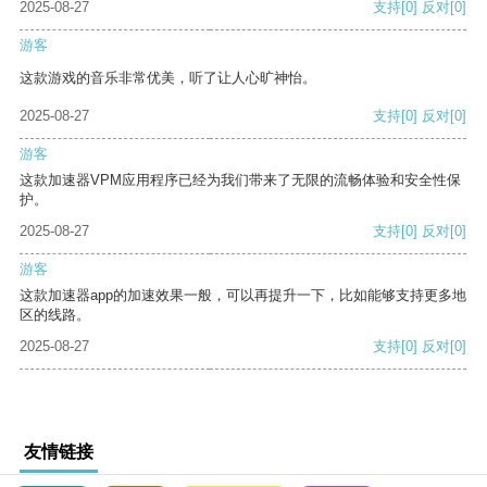
2025-08-27
支持
[0]
反对
[0]
游客
这款游戏的音乐非常优美，听了让人心旷神怡。
2025-08-27
支持
[0]
反对
[0]
游客
这款加速器VPM应用程序已经为我们带来了无限的流畅体验和安全性保
护。
2025-08-27
支持
[0]
反对
[0]
游客
这款加速器app的加速效果一般，可以再提升一下，比如能够支持更多地
区的线路。
2025-08-27
支持
[0]
反对
[0]
友情链接