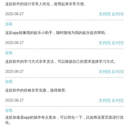
这款软件的设计非常人性化，使用起来非常方便。
2025-08-27
支持
[0]
反对
[0]
游客
这款app就像我的娱乐小助手，随时随地为我的娱乐提供帮助。
2025-08-27
支持
[0]
反对
[0]
游客
这款软件的学习方式非常灵活，可以根据自己的需求选择学习方式。
2025-08-27
支持
[0]
反对
[0]
游客
这款软件的价格非常实惠，值得推荐。
2025-08-27
支持
[0]
反对
[0]
游客
这款加速器app的操作有点复杂，可以简化一下，比如将设置页面进行优
化。