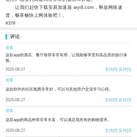
让我们赶快下载安易加速器 aiyi8.com，释放网络速
度，畅享畅快上网体验吧！。
#37#
评论
游客
这款app的酒店、餐厅推荐非常有用，让我能够享受到高品质的旅行体
验。
2025-08-27
支持
[0]
反对
[0]
游客
这款软件的社区氛围非常好，可以与其他用户交流学习心得。
2025-08-27
支持
[0]
反对
[0]
游客
这款app的商品种类非常丰富，可以满足我所有的购物需求。
2025-08-27
支持
[0]
反对
[0]