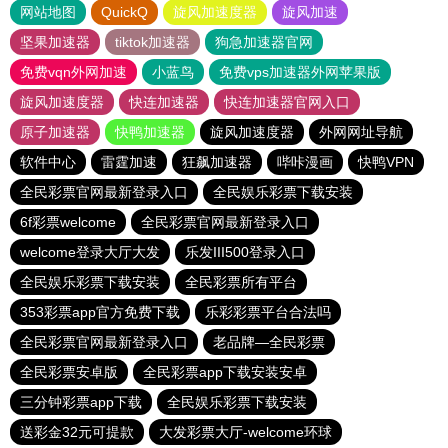
网站地图
QuickQ
旋风加速度器
旋风加速
坚果加速器
tiktok加速器
狗急加速器官网
免费vqn外网加速
小蓝鸟
免费vps加速器外网苹果版
旋风加速度器
快连加速器
快连加速器官网入口
原子加速器
快鸭加速器
旋风加速度器
外网网址导航
软件中心
雷霆加速
狂飙加速器
哔咔漫画
快鸭VPN
全民彩票官网最新登录入口
全民娱乐彩票下载安装
6f彩票welcome
全民彩票官网最新登录入口
welcome登录大厅大发
乐发III500登录入口
全民娱乐彩票下载安装
全民彩票所有平台
353彩票app官方免费下载
乐彩彩票平台合法吗
全民彩票官网最新登录入口
老品牌—全民彩票
全民彩票安卓版
全民彩票app下载安装安卓
三分钟彩票app下载
全民娱乐彩票下载安装
送彩金32元可提款
大发彩票大厅-welcome环球