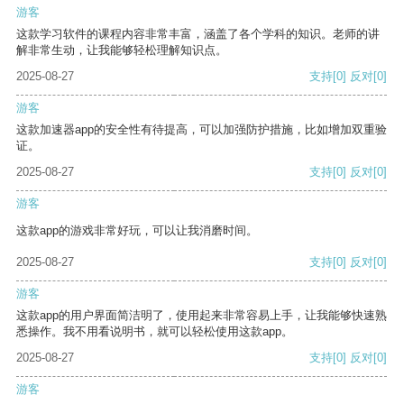
游客
这款学习软件的课程内容非常丰富，涵盖了各个学科的知识。老师的讲
解非常生动，让我能够轻松理解知识点。
2025-08-27
支持
[0]
反对
[0]
游客
这款加速器app的安全性有待提高，可以加强防护措施，比如增加双重验
证。
2025-08-27
支持
[0]
反对
[0]
游客
这款app的游戏非常好玩，可以让我消磨时间。
2025-08-27
支持
[0]
反对
[0]
游客
这款app的用户界面简洁明了，使用起来非常容易上手，让我能够快速熟
悉操作。我不用看说明书，就可以轻松使用这款app。
2025-08-27
支持
[0]
反对
[0]
游客