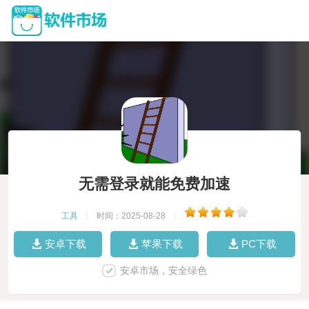
无需登录就能免费加速
工具
|
时间：2025-08-28
|
安卓下载
苹果下载
PC下载
安卓市场，安全绿色