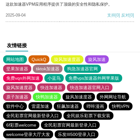
这款加速器VPM应用程序提供了顶级的安全性和隐私保护。
2025-09-04
支持
[0]
反对
[0]
友情链接
网站地图
QuickQ
旋风加速度器
旋风加速
坚果加速器
tiktok加速器
狗急加速器官网
免费vqn外网加速
小蓝鸟
免费vps加速器外网苹果版
旋风加速度器
快连加速器
快连加速器官网入口
原子加速器
快鸭加速器
旋风加速度器
外网网址导航
软件中心
雷霆加速
狂飙加速器
哔咔漫画
快鸭VPN
全民彩票官网最新登录入口
全民娱乐彩票下载安装
6f彩票welcome
全民彩票官网最新登录入口
welcome登录大厅大发
乐发III500登录入口