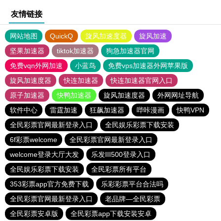
友情链接
网站地图
QuickQ
旋风加速度器
旋风加速
坚果加速器
tiktok加速器
狗急加速器官网
免费vqn外网加速
小蓝鸟
免费vps加速器外网苹果版
旋风加速度器
快连加速器
快连加速器官网入口
原子加速器
快鸭加速器
旋风加速度器
外网网址导航
软件中心
雷霆加速
狂飙加速器
哔咔漫画
快鸭VPN
全民彩票官网最新登录入口
全民娱乐彩票下载安装
6f彩票welcome
全民彩票官网最新登录入口
welcome登录大厅大发
乐发III500登录入口
全民娱乐彩票下载安装
全民彩票所有平台
353彩票app官方免费下载
乐彩彩票平台合法吗
全民彩票官网最新登录入口
老品牌—全民彩票
全民彩票安卓版
全民彩票app下载安装安卓