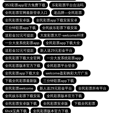
353彩票app官方免费下载
乐彩彩票平台合法吗
全民彩票官网最新登录入口
老品牌—全民彩票
全民彩票安卓版
全民彩票app下载安装安卓
三分钟彩票app下载
全民娱乐彩票下载安装
送彩金32元可提款
大发彩票大厅-welcome环球
一分大发系统彩票app
全民彩票app下载大全
送彩金32元可提款
新人送29元彩金平台
全民彩票下载大全官网
一分大发系统彩票app
全民彩票版本官方下载
全民彩票平台登录
全民彩票app下载大全
welcome盈彩购彩大厅广东
下载全民彩票最新版
三分钟彩票app下载
全民彩票welcome
新人送29元彩金平台
全民彩票所有平台
全民娱乐彩票下载安装
全民彩票版本官方下载
全民彩票安卓版下载
全民彩票安卓版
下载全民彩票
6hck宝典下载
全民彩票版本官方下载