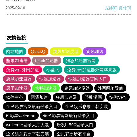
2025-09-10
支持
[0]
反对
[0]
友情链接
网站地图
QuickQ
旋风加速度器
旋风加速
坚果加速器
tiktok加速器
狗急加速器官网
免费vqn外网加速
小蓝鸟
免费vps加速器外网苹果版
旋风加速度器
快连加速器
快连加速器官网入口
原子加速器
快鸭加速器
旋风加速度器
外网网址导航
软件中心
雷霆加速
狂飙加速器
哔咔漫画
快鸭VPN
全民彩票官网最新登录入口
全民娱乐彩票下载安装
6f彩票welcome
全民彩票官网最新登录入口
welcome登录大厅大发
乐发III500登录入口
全民娱乐彩票下载安装
全民彩票所有平台