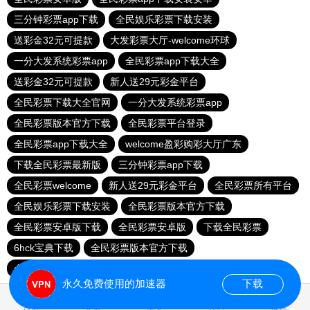
三分钟彩票app下载
全民娱乐彩票下载安装
送彩金32元可提款
大发彩票大厅-welcome环球
一分大发系统彩票app
全民彩票app下载大全
送彩金32元可提款
新人送29元彩金平台
全民彩票下载大全官网
一分大发系统彩票app
全民彩票版本官方下载
全民彩票平台登录
全民彩票app下载大全
welcome盈彩购彩大厅广东
下载全民彩票最新版
三分钟彩票app下载
全民彩票welcome
新人送29元彩金平台
全民彩票所有平台
全民娱乐彩票下载安装
全民彩票版本官方下载
全民彩票安卓版下载
全民彩票安卓版
下载全民彩票
6hck宝典下载
全民彩票版本官方下载
全民彩票app下载大全
全民彩票官网app下载安装
永久免费使用的加速器
下载
0.024734s
首页
安卓
苹果
排行
推荐