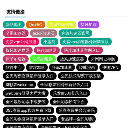
友情链接
网站地图
QuickQ
旋风加速度器
旋风加速
坚果加速器
tiktok加速器
狗急加速器官网
免费vqn外网加速
小蓝鸟
免费vps加速器外网苹果版
旋风加速度器
快连加速器
快连加速器官网入口
原子加速器
快鸭加速器
旋风加速度器
外网网址导航
软件中心
雷霆加速
狂飙加速器
哔咔漫画
快鸭VPN
全民彩票官网最新登录入口
全民娱乐彩票下载安装
6f彩票welcome
全民彩票官网最新登录入口
welcome登录大厅大发
乐发III500登录入口
全民娱乐彩票下载安装
全民彩票所有平台
353彩票app官方免费下载
乐彩彩票平台合法吗
全民彩票官网最新登录入口
老品牌—全民彩票
全民彩票安卓版
全民彩票app下载安装安卓