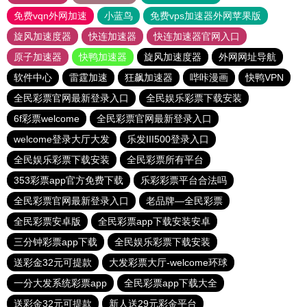
免费vqn外网加速
小蓝鸟
免费vps加速器外网苹果版
旋风加速度器
快连加速器
快连加速器官网入口
原子加速器
快鸭加速器
旋风加速度器
外网网址导航
软件中心
雷霆加速
狂飙加速器
哔咔漫画
快鸭VPN
全民彩票官网最新登录入口
全民娱乐彩票下载安装
6f彩票welcome
全民彩票官网最新登录入口
welcome登录大厅大发
乐发III500登录入口
全民娱乐彩票下载安装
全民彩票所有平台
353彩票app官方免费下载
乐彩彩票平台合法吗
全民彩票官网最新登录入口
老品牌—全民彩票
全民彩票安卓版
全民彩票app下载安装安卓
三分钟彩票app下载
全民娱乐彩票下载安装
送彩金32元可提款
大发彩票大厅-welcome环球
一分大发系统彩票app
全民彩票app下载大全
送彩金32元可提款
新人送29元彩金平台