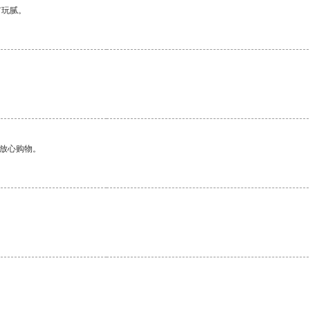
有玩腻。
够放心购物。
。