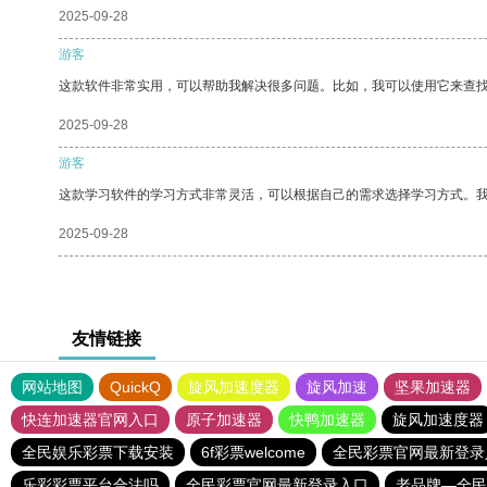
2025-09-28
游客
这款软件非常实用，可以帮助我解决很多问题。比如，我可以使用它来查
2025-09-28
游客
这款学习软件的学习方式非常灵活，可以根据自己的需求选择学习方式。
2025-09-28
友情链接
网站地图
QuickQ
旋风加速度器
旋风加速
坚果加速器
快连加速器官网入口
原子加速器
快鸭加速器
旋风加速度器
全民娱乐彩票下载安装
6f彩票welcome
全民彩票官网最新登录
乐彩彩票平台合法吗
全民彩票官网最新登录入口
老品牌—全民