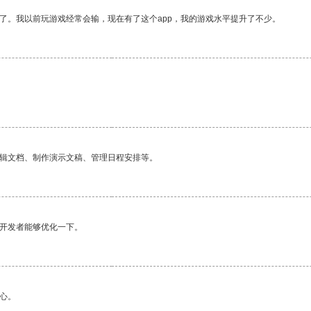
了。我以前玩游戏经常会输，现在有了这个app，我的游戏水平提升了不少。
。
编辑文档、制作演示文稿、管理日程安排等。
望开发者能够优化一下。
心。