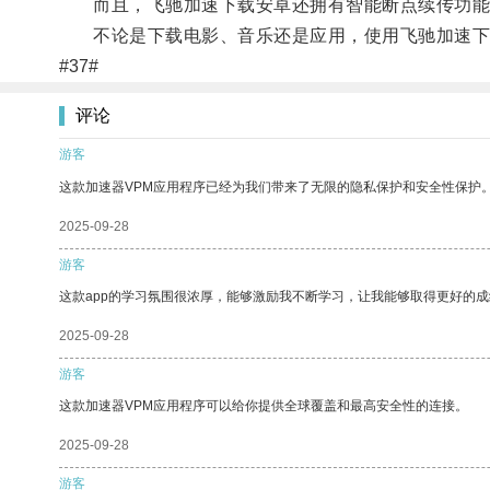
而且，飞驰加速下载安卓还拥有智能断点续传功能
不论是下载电影、音乐还是应用，使用飞驰加速下载
#37#
评论
游客
这款加速器VPM应用程序已经为我们带来了无限的隐私保护和安全性保护
2025-09-28
游客
这款app的学习氛围很浓厚，能够激励我不断学习，让我能够取得更好的成
2025-09-28
游客
这款加速器VPM应用程序可以给你提供全球覆盖和最高安全性的连接。
2025-09-28
游客