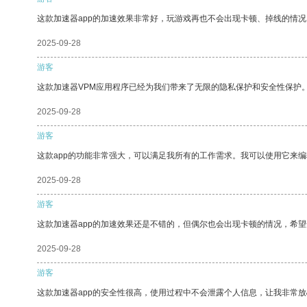
这款加速器app的加速效果非常好，玩游戏再也不会出现卡顿、掉线的情况
2025-09-28
游客
这款加速器VPM应用程序已经为我们带来了无限的隐私保护和安全性保护
2025-09-28
游客
这款app的功能非常强大，可以满足我所有的工作需求。我可以使用它来
2025-09-28
游客
这款加速器app的加速效果还是不错的，但偶尔也会出现卡顿的情况，希
2025-09-28
游客
这款加速器app的安全性很高，使用过程中不会泄露个人信息，让我非常放