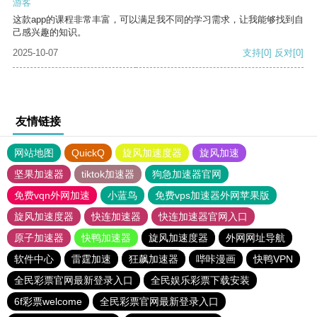
游客
这款app的课程非常丰富，可以满足我不同的学习需求，让我能够找到自
己感兴趣的知识。
2025-10-07
支持
[0]
反对
[0]
友情链接
网站地图
QuickQ
旋风加速度器
旋风加速
坚果加速器
tiktok加速器
狗急加速器官网
免费vqn外网加速
小蓝鸟
免费vps加速器外网苹果版
旋风加速度器
快连加速器
快连加速器官网入口
原子加速器
快鸭加速器
旋风加速度器
外网网址导航
软件中心
雷霆加速
狂飙加速器
哔咔漫画
快鸭VPN
全民彩票官网最新登录入口
全民娱乐彩票下载安装
6f彩票welcome
全民彩票官网最新登录入口