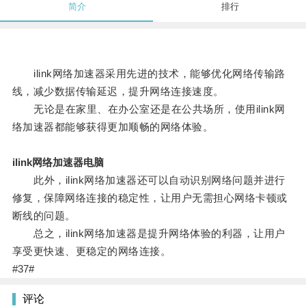
简介
排行
ilink网络加速器采用先进的技术，能够优化网络传输路
线，减少数据传输延迟，提升网络连接速度。
无论是在家里、在办公室还是在公共场所，使用ilink网
络加速器都能够获得更加顺畅的网络体验。
ilink网络加速器电脑
此外，ilink网络加速器还可以自动识别网络问题并进行
修复，保障网络连接的稳定性，让用户无需担心网络卡顿或
断线的问题。
总之，ilink网络加速器是提升网络体验的利器，让用户
享受更快速、更稳定的网络连接。
#37#
评论