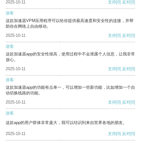
2025-10-11
支持
[0]
反对
[0]
游客
这款加速器VPM应用程序可以给你提供最高速度和安全性的连接，并帮
助你在网络上自由移动。
2025-10-11
支持
[0]
反对
[0]
游客
这款加速器app的安全性很高，使用过程中不会泄露个人信息，让我非常
放心。
2025-10-11
支持
[0]
反对
[0]
游客
这款加速器app的功能有点单一，可以增加一些新功能，比如增加一个自
动切换线路的功能。
2025-10-11
支持
[0]
反对
[0]
游客
这款app的用户群体非常庞大，我可以结识到来自世界各地的朋友。
2025-10-11
支持
[0]
反对
[0]