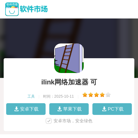
ilink网络加速器 可
工具
|
时间：2025-10-11
|
安卓下载
苹果下载
PC下载
安卓市场，安全绿色