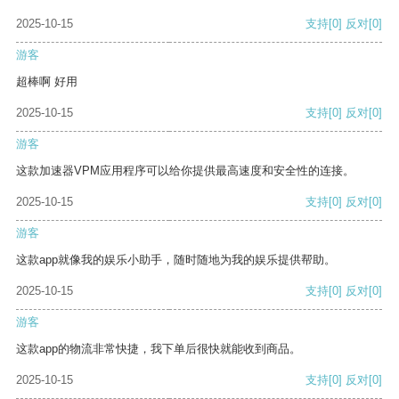
2025-10-15
支持
[0]
反对
[0]
游客
超棒啊 好用
2025-10-15
支持
[0]
反对
[0]
游客
这款加速器VPM应用程序可以给你提供最高速度和安全性的连接。
2025-10-15
支持
[0]
反对
[0]
游客
这款app就像我的娱乐小助手，随时随地为我的娱乐提供帮助。
2025-10-15
支持
[0]
反对
[0]
游客
这款app的物流非常快捷，我下单后很快就能收到商品。
2025-10-15
支持
[0]
反对
[0]