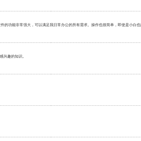
软件的功能非常强大，可以满足我日常办公的所有需求。操作也很简单，即使是小白也
己感兴趣的知识。