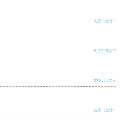
支持
[0]
反对
[0]
支持
[0]
反对
[0]
支持
[0]
反对
[0]
支持
[0]
反对
[0]