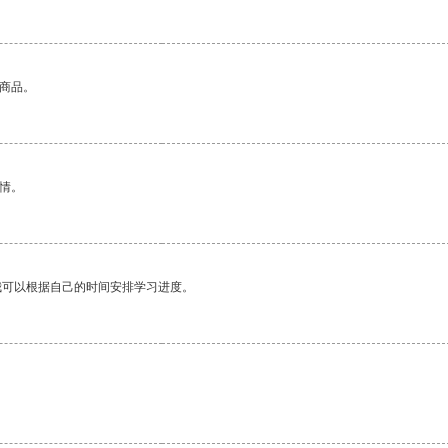
的商品。
情。
我可以根据自己的时间安排学习进度。
。