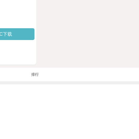
PC下载
排行