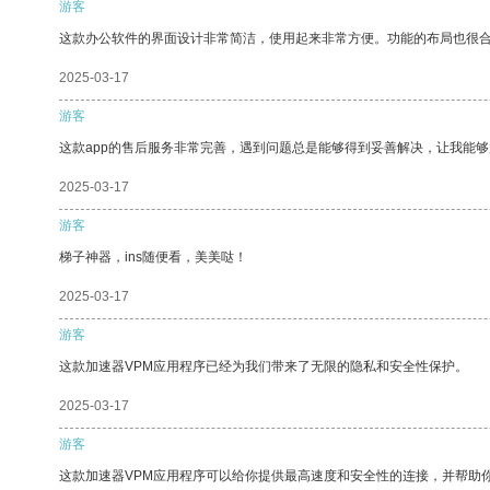
游客
这款办公软件的界面设计非常简洁，使用起来非常方便。功能的布局也很
2025-03-17
游客
这款app的售后服务非常完善，遇到问题总是能够得到妥善解决，让我能
2025-03-17
游客
梯子神器，ins随便看，美美哒！
2025-03-17
游客
这款加速器VPM应用程序已经为我们带来了无限的隐私和安全性保护。
2025-03-17
游客
这款加速器VPM应用程序可以给你提供最高速度和安全性的连接，并帮助