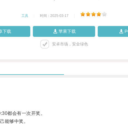
工具
|
时间：2025-03-17
|
卓下载
苹果下载
安卓市场，安全绿色
30都会有一次开奖。
己能够中奖。