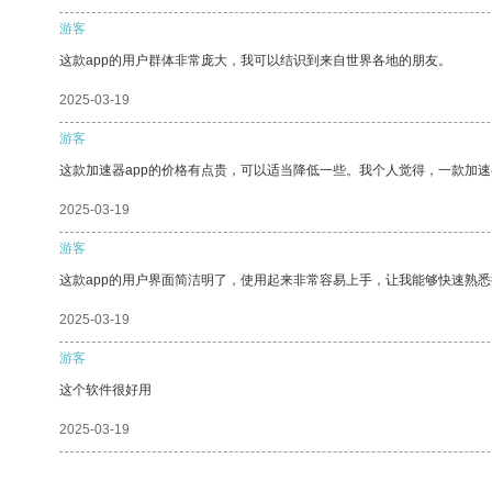
游客
这款app的用户群体非常庞大，我可以结识到来自世界各地的朋友。
2025-03-19
游客
这款加速器app的价格有点贵，可以适当降低一些。我个人觉得，一款加速
2025-03-19
游客
这款app的用户界面简洁明了，使用起来非常容易上手，让我能够快速熟
2025-03-19
游客
这个软件很好用
2025-03-19