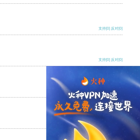
支持
[0]
反对
[0]
支持
[0]
反对
[0]
支持
[0]
反对
[0]
支持
[0]
反对
[0]