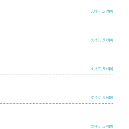
支持
[0]
反对
[0]
支持
[0]
反对
[0]
支持
[0]
反对
[0]
支持
[0]
反对
[0]
支持
[0]
反对
[0]