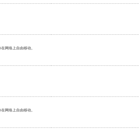
你在网络上自由移动。
你在网络上自由移动。