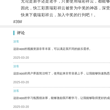
无论是新手还是老手，只要使用瑞彩祥云，都能够
因此，快三彩票瑞彩祥云被誉为中奖的神器，深受
快来下载瑞彩祥云，加入中奖的行列吧！。
#39#
评论
游客
这款app的视频资源非常丰富，可以满足我不同的娱乐需求。
2025-03-20
游客
这款app的用户界面简洁明了，使用起来非常容易上手，让我能够快速熟
2025-03-20
游客
这款app的学习氛围很浓厚，能够激励我不断学习，让我能够取得更好的成
2025-03-20