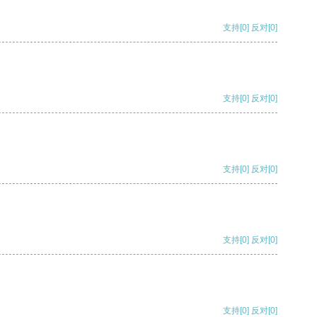
支持
[0]
反对
[0]
支持
[0]
反对
[0]
支持
[0]
反对
[0]
支持
[0]
反对
[0]
支持
[0]
反对
[0]