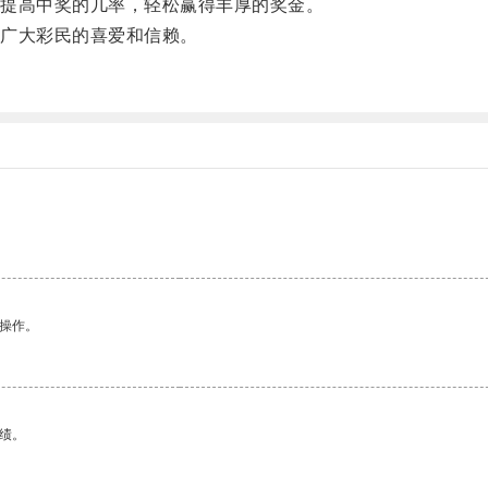
提高中奖的几率，轻松赢得丰厚的奖金。
广大彩民的喜爱和信赖。
悉操作。
绩。