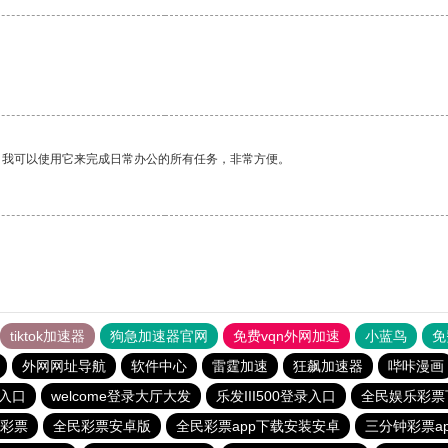
。我可以使用它来完成日常办公的所有任务，非常方便。
tiktok加速器
狗急加速器官网
免费vqn外网加速
小蓝鸟
免
外网网址导航
软件中心
雷霆加速
狂飙加速器
哔咔漫画
入口
welcome登录大厅大发
乐发III500登录入口
全民娱乐彩票
彩票
全民彩票安卓版
全民彩票app下载安装安卓
三分钟彩票a