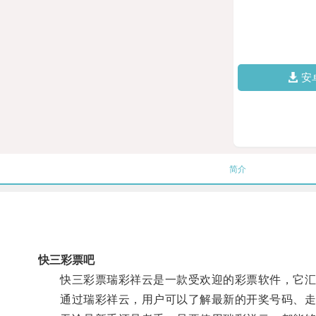
安
简介
快三彩票吧
快三彩票瑞彩祥云是一款受欢迎的彩票软件，它汇集
通过瑞彩祥云，用户可以了解最新的开奖号码、走