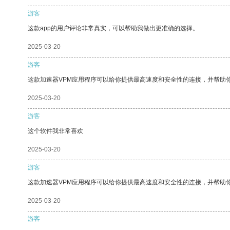
游客
这款app的用户评论非常真实，可以帮助我做出更准确的选择。
2025-03-20
游客
这款加速器VPM应用程序可以给你提供最高速度和安全性的连接，并帮助
2025-03-20
游客
这个软件我非常喜欢
2025-03-20
游客
这款加速器VPM应用程序可以给你提供最高速度和安全性的连接，并帮助
2025-03-20
游客