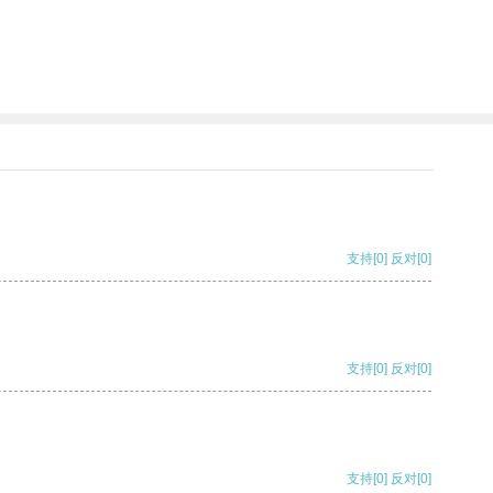
支持
[0]
反对
[0]
支持
[0]
反对
[0]
支持
[0]
反对
[0]