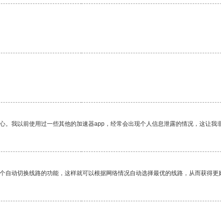
放心。我以前使用过一些其他的加速器app，经常会出现个人信息泄露的情况，这让我
一个自动切换线路的功能，这样就可以根据网络情况自动选择最优的线路，从而获得更