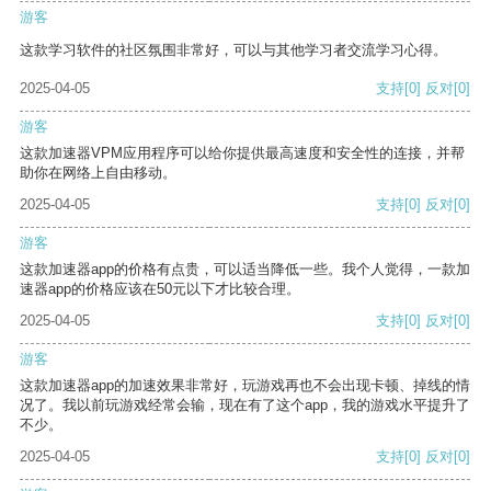
游客
这款学习软件的社区氛围非常好，可以与其他学习者交流学习心得。
2025-04-05
支持
[0]
反对
[0]
游客
这款加速器VPM应用程序可以给你提供最高速度和安全性的连接，并帮
助你在网络上自由移动。
2025-04-05
支持
[0]
反对
[0]
游客
这款加速器app的价格有点贵，可以适当降低一些。我个人觉得，一款加
速器app的价格应该在50元以下才比较合理。
2025-04-05
支持
[0]
反对
[0]
游客
这款加速器app的加速效果非常好，玩游戏再也不会出现卡顿、掉线的情
况了。我以前玩游戏经常会输，现在有了这个app，我的游戏水平提升了
不少。
2025-04-05
支持
[0]
反对
[0]