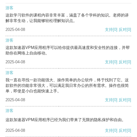
游客
这款学习软件的课程内容非常丰富，涵盖了各个学科的知识。老师的讲
解非常生动，让我能够轻松理解知识点。
2025-04-08
支持
[0]
反对
[0]
游客
这款加速器VPM应用程序可以给你提供最高速度和安全性的连接，并帮
助你在网络上自由移动。
2025-04-08
支持
[0]
反对
[0]
游客
我一直在寻找一款功能强大、操作简单的办公软件，终于找到了它。这
款软件的功能非常强大，可以满足我日常办公的所有需求。操作也很简
单，即使是小白也能快速上手。
2025-04-08
支持
[0]
反对
[0]
游客
这款加速器VPM应用程序已经为我们带来了无限的隐私保护和自由。
2025-04-08
支持
[0]
反对
[0]