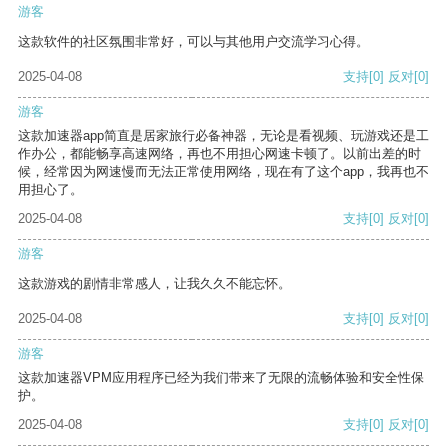
游客
这款软件的社区氛围非常好，可以与其他用户交流学习心得。
2025-04-08
支持
[0]
反对
[0]
游客
这款加速器app简直是居家旅行必备神器，无论是看视频、玩游戏还是工
作办公，都能畅享高速网络，再也不用担心网速卡顿了。以前出差的时
候，经常因为网速慢而无法正常使用网络，现在有了这个app，我再也不
用担心了。
2025-04-08
支持
[0]
反对
[0]
游客
这款游戏的剧情非常感人，让我久久不能忘怀。
2025-04-08
支持
[0]
反对
[0]
游客
这款加速器VPM应用程序已经为我们带来了无限的流畅体验和安全性保
护。
2025-04-08
支持
[0]
反对
[0]