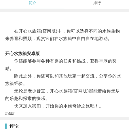
简介
排行
在开心水族箱(官网版)中，你可以选择不同的水族生物
来养育和照顾，观赏它们在水族箱中自由自在地游动。
开心水族箱安卓版
你还能够参与各种有趣的任务和挑战，获得丰厚的奖
励。
除此之外，你还可以和其他玩家一起交流，分享你的水
族箱经验。
无论是老少皆宜，开心水族箱(官网版)都能带给你无尽
的乐趣和探索的快乐。
快来加入我们，开始你的水族奇妙之旅吧！。
#39#
评论