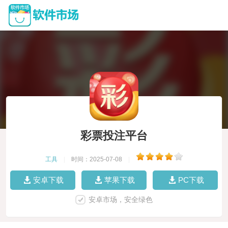
彩票投注平台
工具
|
时间：2025-07-08
|
安卓下载
苹果下载
PC下载
安卓市场，安全绿色