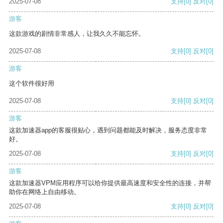
2025-07-08
支持
[0]
反对
[0]
游客
这款游戏的剧情非常感人，让我久久不能忘怀。
2025-07-08
支持
[0]
反对
[0]
游客
这个软件很好用
2025-07-08
支持
[0]
反对
[0]
游客
这款加速器app的客服很贴心，遇到问题都能及时解决，服务态度非常
好。
2025-07-08
支持
[0]
反对
[0]
游客
这款加速器VPM应用程序可以给你提供最高速度和安全性的连接，并帮
助你在网络上自由移动。
2025-07-08
支持
[0]
反对
[0]