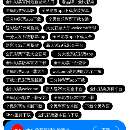
全民彩票官网最新登录入口
老品牌—全民彩票
全民彩票安卓版
全民彩票app下载安装安卓
三分钟彩票app下载
全民娱乐彩票下载安装
送彩金32元可提款
大发彩票大厅-welcome环球
一分大发系统彩票app
全民彩票app下载大全
送彩金32元可提款
新人送29元彩金平台
全民彩票下载大全官网
一分大发系统彩票app
全民彩票版本官方下载
全民彩票平台登录
全民彩票app下载大全
welcome盈彩购彩大厅广东
下载全民彩票最新版
三分钟彩票app下载
全民彩票welcome
新人送29元彩金平台
全民彩票所有平台
全民娱乐彩票下载安装
全民彩票版本官方下载
全民彩票安卓版下载
全民彩票安卓版
下载全民彩票
6hck宝典下载
全民彩票版本官方下载
全民彩票app下载大全
全民彩票官网app下载安装
永久免费使用的加速器
下载