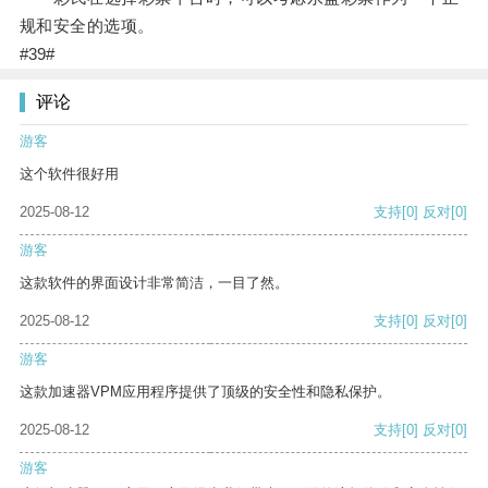
规和安全的选项。
#39#
评论
游客
这个软件很好用
2025-08-12
支持
[0]
反对
[0]
游客
这款软件的界面设计非常简洁，一目了然。
2025-08-12
支持
[0]
反对
[0]
游客
这款加速器VPM应用程序提供了顶级的安全性和隐私保护。
2025-08-12
支持
[0]
反对
[0]
游客