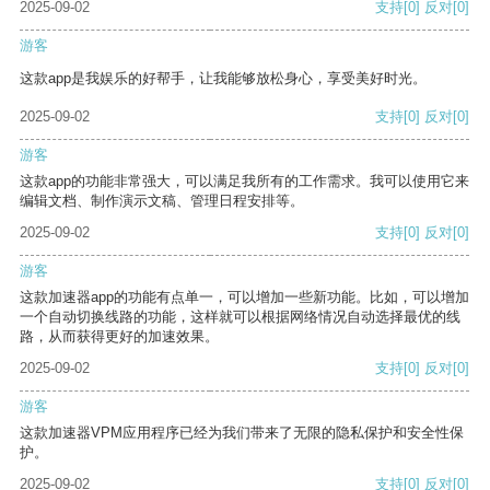
2025-09-02
支持
[0]
反对
[0]
游客
这款app是我娱乐的好帮手，让我能够放松身心，享受美好时光。
2025-09-02
支持
[0]
反对
[0]
游客
这款app的功能非常强大，可以满足我所有的工作需求。我可以使用它来
编辑文档、制作演示文稿、管理日程安排等。
2025-09-02
支持
[0]
反对
[0]
游客
这款加速器app的功能有点单一，可以增加一些新功能。比如，可以增加
一个自动切换线路的功能，这样就可以根据网络情况自动选择最优的线
路，从而获得更好的加速效果。
2025-09-02
支持
[0]
反对
[0]
游客
这款加速器VPM应用程序已经为我们带来了无限的隐私保护和安全性保
护。
2025-09-02
支持
[0]
反对
[0]