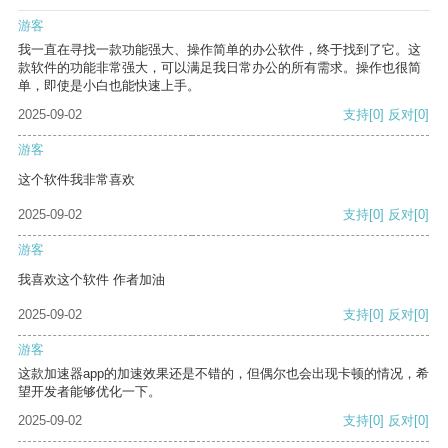
游客
我一直在寻找一款功能强大、操作简单的办公软件，终于找到了它。这
款软件的功能非常强大，可以满足我日常办公的所有需求。操作也很简
单，即使是小白也能快速上手。
2025-09-02
支持
[0]
反对
[0]
游客
这个软件我非常喜欢
2025-09-02
支持
[0]
反对
[0]
游客
我喜欢这个软件 作者加油
2025-09-02
支持
[0]
反对
[0]
游客
这款加速器app的加速效果还是不错的，但偶尔也会出现卡顿的情况，希
望开发者能够优化一下。
2025-09-02
支持
[0]
反对
[0]