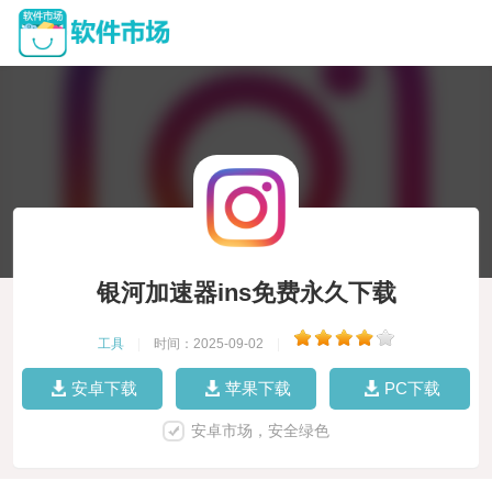
银河加速器ins免费永久下载
工具
|
时间：2025-09-02
|
安卓下载
苹果下载
PC下载
安卓市场，安全绿色