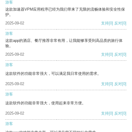
游客
这款加速器VPM应用程序已经为我们带来了无限的流畅体验和安全性保
护。
2025-09-02
支持
[0]
反对
[0]
游客
这款app的酒店、餐厅推荐非常有用，让我能够享受到高品质的旅行体
验。
2025-09-02
支持
[0]
反对
[0]
游客
这款软件的功能非常强大，可以满足我日常使用的需求。
2025-09-02
支持
[0]
反对
[0]
游客
这款软件的功能非常强大，使用起来非常方便。
2025-09-02
支持
[0]
反对
[0]
游客