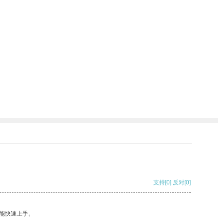
支持
[0]
反对
[0]
能快速上手。