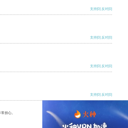
支持
[0]
反对
[0]
支持
[0]
反对
[0]
支持
[0]
反对
[0]
支持
[0]
反对
[0]
非常担心。
支持
[0]
反对
[0]