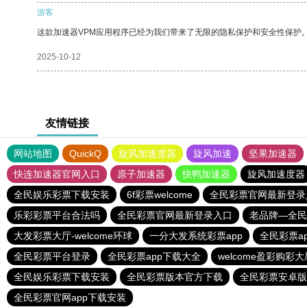
游客
这款加速器VPM应用程序已经为我们带来了无限的隐私保护和安全性保护
2025-10-12
友情链接
网站地图
QuickQ
旋风加速度器
旋风加速
坚果加速器
快连加速器官网入口
原子加速器
快鸭加速器
旋风加速度器
全民娱乐彩票下载安装
6f彩票welcome
全民彩票官网最新登录
乐彩彩票平台合法吗
全民彩票官网最新登录入口
老品牌—全民
大发彩票大厅-welcome环球
一分大发系统彩票app
全民彩票a
全民彩票平台登录
全民彩票app下载大全
welcome盈彩购彩
全民娱乐彩票下载安装
全民彩票版本官方下载
全民彩票安卓版
全民彩票官网app下载安装