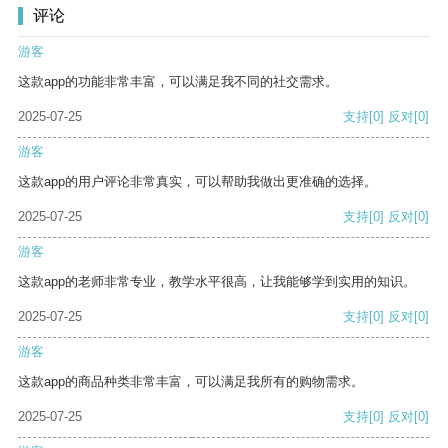
评论
游客
这款app的功能非常丰富，可以满足我不同的社交需求。
2025-07-25
支持
[0]
反对
[0]
游客
这款app的用户评论非常真实，可以帮助我做出更准确的选择。
2025-07-25
支持
[0]
反对
[0]
游客
这款app的老师非常专业，教学水平很高，让我能够学到实用的知识。
2025-07-25
支持
[0]
反对
[0]
游客
这款app的商品种类非常丰富，可以满足我所有的购物需求。
2025-07-25
支持
[0]
反对
[0]