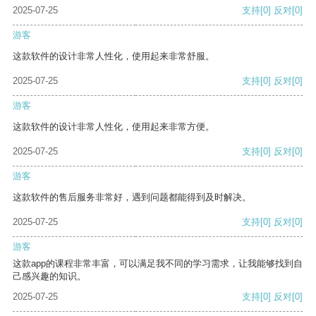
2025-07-25
支持
[0]
反对
[0]
游客
这款软件的设计非常人性化，使用起来非常舒服。
2025-07-25
支持
[0]
反对
[0]
游客
这款软件的设计非常人性化，使用起来非常方便。
2025-07-25
支持
[0]
反对
[0]
游客
这款软件的售后服务非常好，遇到问题都能得到及时解决。
2025-07-25
支持
[0]
反对
[0]
游客
这款app的课程非常丰富，可以满足我不同的学习需求，让我能够找到自
己感兴趣的知识。
2025-07-25
支持
[0]
反对
[0]