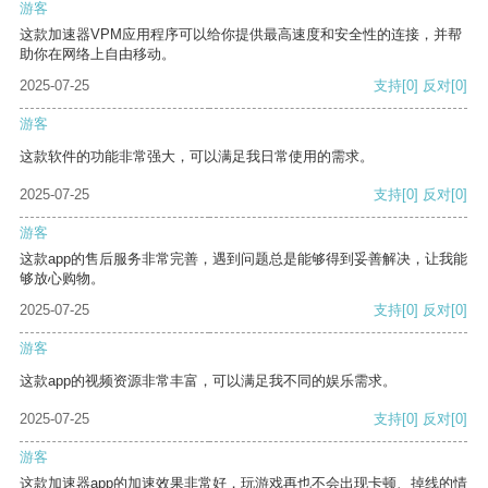
游客
这款加速器VPM应用程序可以给你提供最高速度和安全性的连接，并帮
助你在网络上自由移动。
2025-07-25
支持
[0]
反对
[0]
游客
这款软件的功能非常强大，可以满足我日常使用的需求。
2025-07-25
支持
[0]
反对
[0]
游客
这款app的售后服务非常完善，遇到问题总是能够得到妥善解决，让我能
够放心购物。
2025-07-25
支持
[0]
反对
[0]
游客
这款app的视频资源非常丰富，可以满足我不同的娱乐需求。
2025-07-25
支持
[0]
反对
[0]
游客
这款加速器app的加速效果非常好，玩游戏再也不会出现卡顿、掉线的情